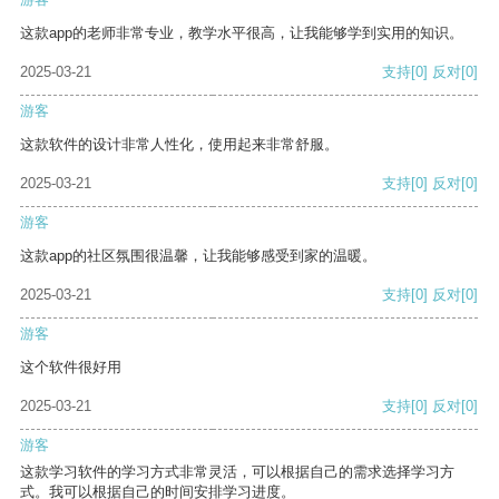
这款app的老师非常专业，教学水平很高，让我能够学到实用的知识。
2025-03-21
支持
[0]
反对
[0]
游客
这款软件的设计非常人性化，使用起来非常舒服。
2025-03-21
支持
[0]
反对
[0]
游客
这款app的社区氛围很温馨，让我能够感受到家的温暖。
2025-03-21
支持
[0]
反对
[0]
游客
这个软件很好用
2025-03-21
支持
[0]
反对
[0]
游客
这款学习软件的学习方式非常灵活，可以根据自己的需求选择学习方
式。我可以根据自己的时间安排学习进度。