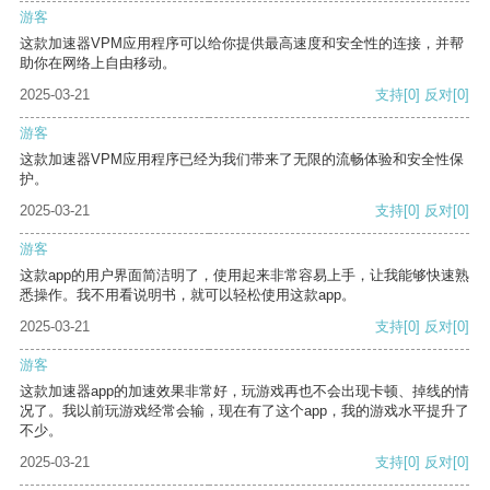
游客
这款加速器VPM应用程序可以给你提供最高速度和安全性的连接，并帮
助你在网络上自由移动。
2025-03-21
支持
[0]
反对
[0]
游客
这款加速器VPM应用程序已经为我们带来了无限的流畅体验和安全性保
护。
2025-03-21
支持
[0]
反对
[0]
游客
这款app的用户界面简洁明了，使用起来非常容易上手，让我能够快速熟
悉操作。我不用看说明书，就可以轻松使用这款app。
2025-03-21
支持
[0]
反对
[0]
游客
这款加速器app的加速效果非常好，玩游戏再也不会出现卡顿、掉线的情
况了。我以前玩游戏经常会输，现在有了这个app，我的游戏水平提升了
不少。
2025-03-21
支持
[0]
反对
[0]