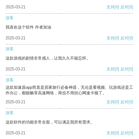
2025-03-21
支持
[0]
反对
[0]
游客
我喜欢这个软件 作者加油
2025-03-21
支持
[0]
反对
[0]
游客
这款游戏的剧情非常感人，让我久久不能忘怀。
2025-03-21
支持
[0]
反对
[0]
游客
这款加速器app简直是居家旅行必备神器，无论是看视频、玩游戏还是工
作办公，都能畅享高速网络，再也不用担心网速卡顿了。
2025-03-21
支持
[0]
反对
[0]
游客
这款软件的功能非常全面，可以满足我所有需求。
2025-03-21
支持
[0]
反对
[0]