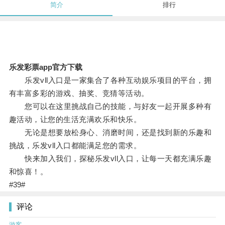
简介
排行
乐发彩票app官方下载
乐发vll入口是一家集合了各种互动娱乐项目的平台，拥
有丰富多彩的游戏、抽奖、竞猜等活动。
您可以在这里挑战自己的技能，与好友一起开展多种有
趣活动，让您的生活充满欢乐和快乐。
无论是想要放松身心、消磨时间，还是找到新的乐趣和
挑战，乐发vll入口都能满足您的需求。
快来加入我们，探秘乐发vll入口，让每一天都充满乐趣
和惊喜！。
#39#
评论
游客