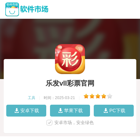
乐发vll彩票官网
工具
|
时间：2025-03-21
|
安卓下载
苹果下载
PC下载
安卓市场，安全绿色