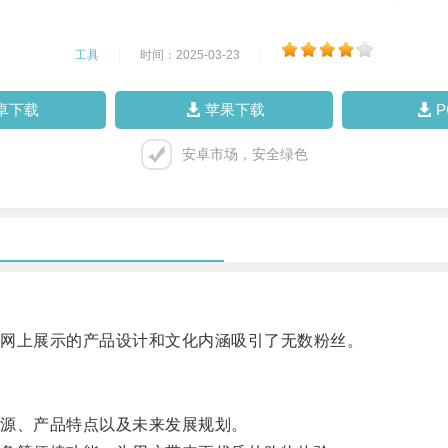
工具
|
时间：2025-03-23
|
卓下载
苹果下载
安卓市场，安全绿色
网上展示的产品设计和文化内涵吸引了无数粉丝。
源、产品特点以及未来发展规划。