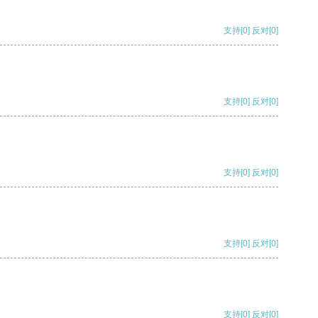
支持
[0]
反对
[0]
支持
[0]
反对
[0]
支持
[0]
反对
[0]
支持
[0]
反对
[0]
支持
[0]
反对
[0]