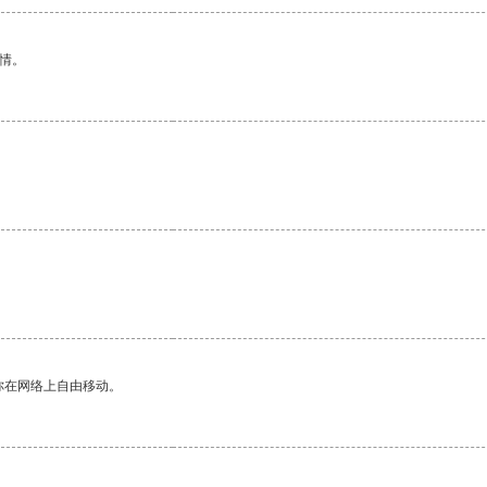
情。
你在网络上自由移动。