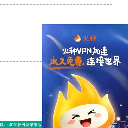
支持
[0]
反对
[0]
支持
[0]
反对
[0]
支持
[0]
反对
[0]
费vps加速器外网苹果版
旋风加速度器
快连加速器