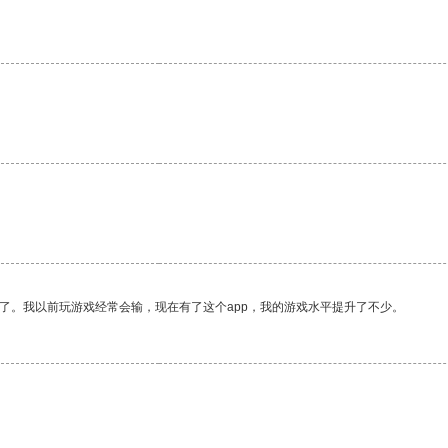
。
了。我以前玩游戏经常会输，现在有了这个app，我的游戏水平提升了不少。