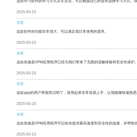
这款学习软件的学习方式非常灵活，可以根据自己的需求选择学习方式。
2025-03-23
游客
这款软件的功能非常强大，可以满足我日常使用的需求。
2025-03-23
游客
这款加速器VPM应用程序已经为我们带来了无限的流畅体验和安全性保护
2025-03-23
游客
这款app的用户界面简洁明了，使用起来非常容易上手，让我能够快速熟悉
2025-03-23
游客
这款加速器VPM应用程序可以给你提供最高速度和安全性的连接，并帮助
2025-03-23