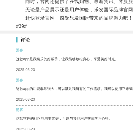
同时，官网还提供了在线购物、最新资讯、客服服
无论是产品展示还是用户体验，乐发国际品牌官网
赶快登录官网，感受乐发国际带来的品牌魅力吧！
#39#
评论
游客
这款app是我娱乐的好帮手，让我能够放松身心，享受美好时光。
2025-03-23
游客
这款app的功能非常强大，可以满足我所有的工作需求。我可以使用它来
2025-03-23
游客
这款软件的社区氛围非常好，可以与其他用户交流学习心得。
2025-03-23