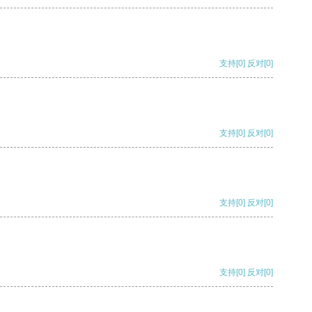
支持
[0]
反对
[0]
支持
[0]
反对
[0]
支持
[0]
反对
[0]
支持
[0]
反对
[0]