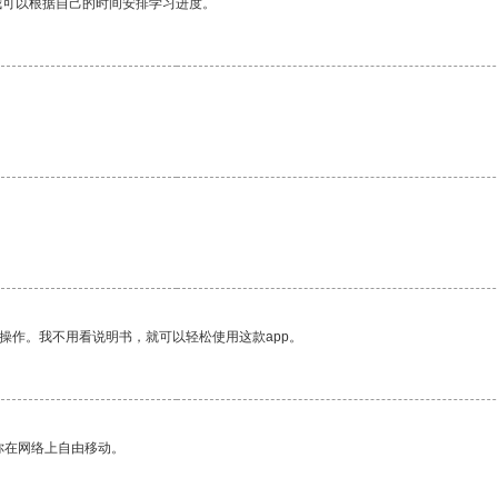
我可以根据自己的时间安排学习进度。
。
操作。我不用看说明书，就可以轻松使用这款app。
你在网络上自由移动。