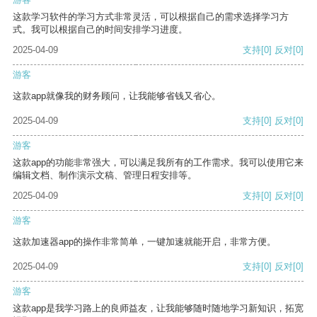
这款学习软件的学习方式非常灵活，可以根据自己的需求选择学习方
式。我可以根据自己的时间安排学习进度。
2025-04-09
支持
[0]
反对
[0]
游客
这款app就像我的财务顾问，让我能够省钱又省心。
2025-04-09
支持
[0]
反对
[0]
游客
这款app的功能非常强大，可以满足我所有的工作需求。我可以使用它来
编辑文档、制作演示文稿、管理日程安排等。
2025-04-09
支持
[0]
反对
[0]
游客
这款加速器app的操作非常简单，一键加速就能开启，非常方便。
2025-04-09
支持
[0]
反对
[0]
游客
这款app是我学习路上的良师益友，让我能够随时随地学习新知识，拓宽