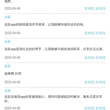
视野。
2025-04-09
支持
[0]
反对
[0]
游客
这款app的路线规划非常精准，让我能够快速到达目的地。
2025-04-09
支持
[0]
反对
[0]
游客
这款app是我社交的好帮手，让我能够与朋友保持联系，分享生活点滴。
2025-04-09
支持
[0]
反对
[0]
游客
超棒啊 好用
2025-04-09
支持
[0]
反对
[0]
游客
这款加速器app的客服很贴心，遇到问题都能及时解决，服务态度非常
好。
2025-04-09
支持
[0]
反对
[0]