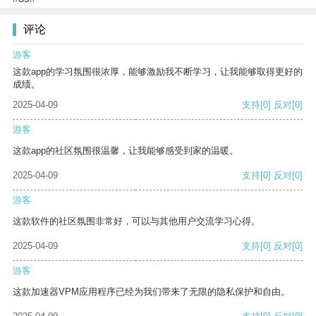
评论
游客
这款app的学习氛围很浓厚，能够激励我不断学习，让我能够取得更好的
成绩。
2025-04-09
支持
[0]
反对
[0]
游客
这款app的社区氛围很温馨，让我能够感受到家的温暖。
2025-04-09
支持
[0]
反对
[0]
游客
这款软件的社区氛围非常好，可以与其他用户交流学习心得。
2025-04-09
支持
[0]
反对
[0]
游客
这款加速器VPM应用程序已经为我们带来了无限的隐私保护和自由。