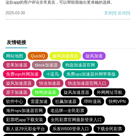
这款app的用户评论非常真实，可以帮助我做出更准确的选择。
2025-03-30
支持
[0]
反对
[0]
友情链接
网站地图
QuickQ
旋风加速度器
旋风加速
坚果加速器
tiktok加速器
狗急加速器官网
免费vqn外网加速
小蓝鸟
免费vps加速器外网苹果版
旋风加速度器
快连加速器
快连加速器官网入口
原子加速器
快鸭加速器
旋风加速度器
外网网址导航
软件中心
雷霆加速
狂飙加速器
哔咔漫画
快鸭VPN
海外npv加速器官网
老品牌—全民彩票
彩票吧app下载安装
全民彩票官网最新登录入口
新人送29元彩金平台
乐发III500登录入口
下载全民彩票