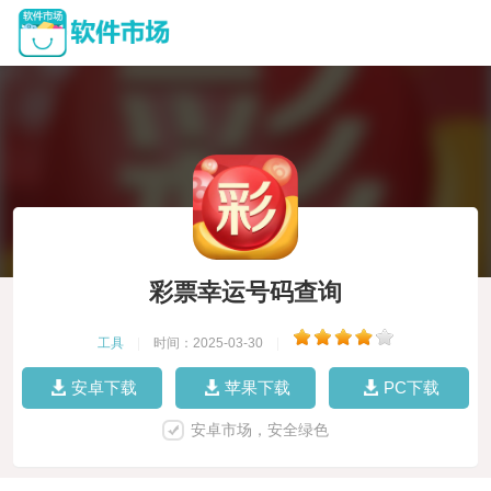
彩票幸运号码查询
工具
|
时间：2025-03-30
|
安卓下载
苹果下载
PC下载
安卓市场，安全绿色