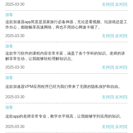
2025-03-30
支持
[0]
反对
[0]
游客
这款加速器app简直是居家旅行必备神器，无论是看视频、玩游戏还是工
作办公，都能畅享高速网络，再也不用担心网速卡顿了。
2025-03-30
支持
[0]
反对
[0]
游客
这款学习软件的课程内容非常丰富，涵盖了各个学科的知识。老师的讲
解非常生动，让我能够轻松理解知识点。
2025-03-30
支持
[0]
反对
[0]
游客
这款加速器VPM应用程序已经为我们带来了无限的隐私保护和自由。
2025-03-30
支持
[0]
反对
[0]
游客
这款app的老师非常专业，教学水平很高，让我能够学到实用的知识。
2025-03-30
支持
[0]
反对
[0]