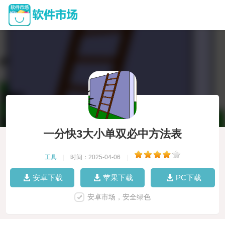
一分快3大小单双必中方法表
工具
|
时间：2025-04-06
|
安卓下载
苹果下载
PC下载
安卓市场，安全绿色