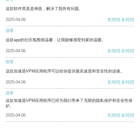
这款软件简直是神器，解决了我所有问题。
2025-04-06
支持
[0]
反对
[0]
游客
这款app的社区氛围很温馨，让我能够感受到家的温暖。
2025-04-06
支持
[0]
反对
[0]
游客
这款加速器VPM应用程序可以给你提供最高速度和安全性的连接。
2025-04-06
支持
[0]
反对
[0]
游客
这款加速器VPM应用程序已经为我们带来了无限的隐私保护和安全性保
护。
2025-04-06
支持
[0]
反对
[0]