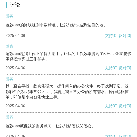
评论
游客
这款app的路线规划非常精准，让我能够快速到达目的地。
2025-04-06
支持
[0]
反对
[0]
游客
这款app是我工作上的得力助手，让我的工作效率提高了50%，让我能够
更轻松地完成工作任务。
2025-04-06
支持
[0]
反对
[0]
游客
我一直在寻找一款功能强大、操作简单的办公软件，终于找到了它。这
款软件的功能非常强大，可以满足我日常办公的所有需求。操作也很简
单，即使是小白也能快速上手。
2025-04-06
支持
[0]
反对
[0]
游客
这款app就像我的财务顾问，让我能够省钱又省心。
2025-04-06
支持
[0]
反对
[0]