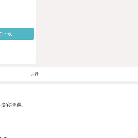
PC下载
排行
等贵宾待遇。