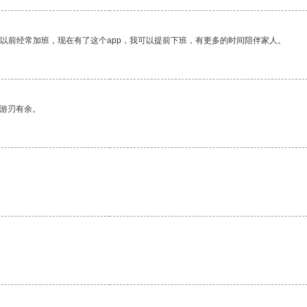
我以前经常加班，现在有了这个app，我可以提前下班，有更多的时间陪伴家人。
中游刃有余。