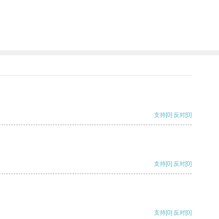
支持
[0]
反对
[0]
支持
[0]
反对
[0]
支持
[0]
反对
[0]