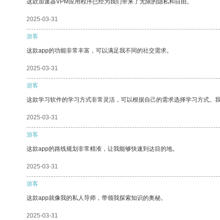
这款加速器VPM应用程序已经为我们带来了无限的隐私和自由。
2025-03-31
游客
这款app的功能非常丰富，可以满足我不同的社交需求。
2025-03-31
游客
这款学习软件的学习方式非常灵活，可以根据自己的需求选择学习方式。
2025-03-31
游客
这款app的路线规划非常精准，让我能够快速到达目的地。
2025-03-31
游客
这款app就像我的私人导师，带领我探索知识的奥秘。
2025-03-31