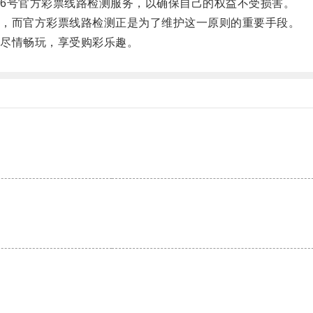
号官方彩票线路检测服务，以确保自己的权益不受损害。
，而官方彩票线路检测正是为了维护这一原则的重要手段。
尽情畅玩，享受购彩乐趣。