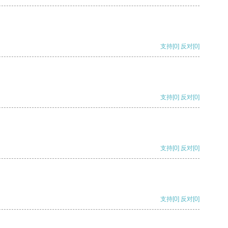
支持
[0]
反对
[0]
支持
[0]
反对
[0]
支持
[0]
反对
[0]
支持
[0]
反对
[0]