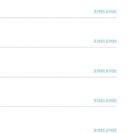
支持
[0]
反对
[0]
支持
[0]
反对
[0]
支持
[0]
反对
[0]
支持
[0]
反对
[0]
支持
[0]
反对
[0]