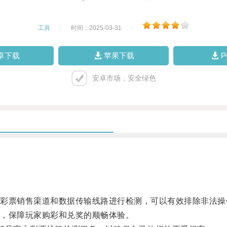
工具
|
时间：2025-03-31
|
卓下载
苹果下载
安卓市场，安全绿色
票销售渠道和数据传输线路进行检测，可以有效排除非法操
，保障玩家购彩和兑奖的顺畅体验。