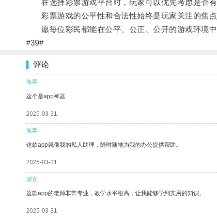
在选择彩票游戏平台时，玩家可以优先考虑是否有6
彩票游戏的公平性和合法性始终是玩家关注的焦点
愿每位彩民都能在公平、公正、公开的游戏环境中
#39#
评论
游客
这个是app神器
2025-03-31
游客
这款app就像我的私人助理，随时随地为我的办公提供帮助。
2025-03-31
游客
这款app的老师非常专业，教学水平很高，让我能够学到实用的知识。
2025-03-31