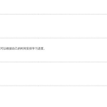
我可以根据自己的时间安排学习进度。