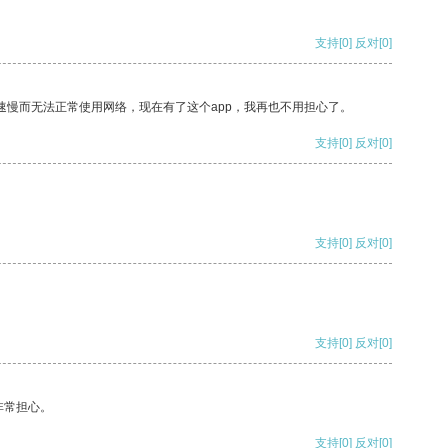
支持
[0]
反对
[0]
速慢而无法正常使用网络，现在有了这个app，我再也不用担心了。
支持
[0]
反对
[0]
支持
[0]
反对
[0]
支持
[0]
反对
[0]
非常担心。
支持
[0]
反对
[0]