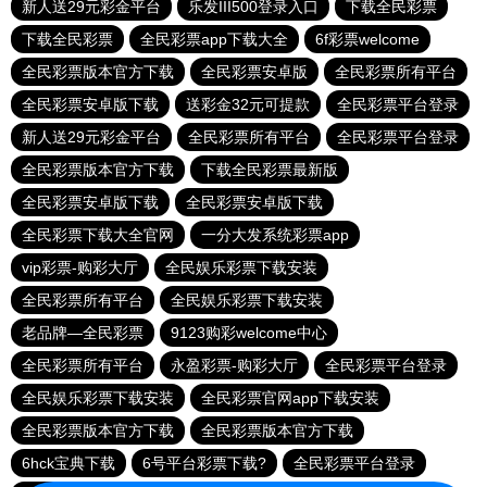
新人送29元彩金平台
乐发III500登录入口
下载全民彩票
下载全民彩票
全民彩票app下载大全
6f彩票welcome
全民彩票版本官方下载
全民彩票安卓版
全民彩票所有平台
全民彩票安卓版下载
送彩金32元可提款
全民彩票平台登录
新人送29元彩金平台
全民彩票所有平台
全民彩票平台登录
全民彩票版本官方下载
下载全民彩票最新版
全民彩票安卓版下载
全民彩票安卓版下载
全民彩票下载大全官网
一分大发系统彩票app
vip彩票-购彩大厅
全民娱乐彩票下载安装
全民彩票所有平台
全民娱乐彩票下载安装
老品牌—全民彩票
9123购彩welcome中心
全民彩票所有平台
永盈彩票-购彩大厅
全民彩票平台登录
全民娱乐彩票下载安装
全民彩票官网app下载安装
全民彩票版本官方下载
全民彩票版本官方下载
6hck宝典下载
6号平台彩票下载?
全民彩票平台登录