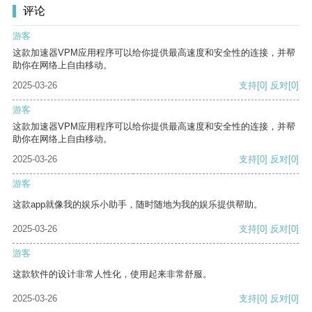
评论
游客
这款加速器VPM应用程序可以给你提供最高速度和安全性的连接，并帮
助你在网络上自由移动。
2025-03-26
支持
[0]
反对
[0]
游客
这款加速器VPM应用程序可以给你提供最高速度和安全性的连接，并帮
助你在网络上自由移动。
2025-03-26
支持
[0]
反对
[0]
游客
这款app就像我的娱乐小助手，随时随地为我的娱乐提供帮助。
2025-03-26
支持
[0]
反对
[0]
游客
这款软件的设计非常人性化，使用起来非常舒服。
2025-03-26
支持
[0]
反对
[0]