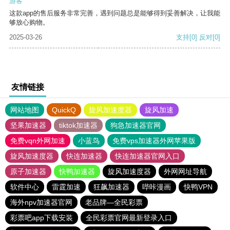
游客
这款app的售后服务非常完善，遇到问题总是能够得到妥善解决，让我能
够放心购物。
2025-03-26
支持
[0]
反对
[0]
友情链接
网站地图
QuickQ
旋风加速度器
旋风加速
坚果加速器
tiktok加速器
狗急加速器官网
免费vqn外网加速
小蓝鸟
免费vps加速器外网苹果版
旋风加速度器
快连加速器
快连加速器官网入口
原子加速器
快鸭加速器
旋风加速度器
外网网址导航
软件中心
雷霆加速
狂飙加速器
哔咔漫画
快鸭VPN
海外npv加速器官网
老品牌—全民彩票
彩票吧app下载安装
全民彩票官网最新登录入口