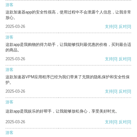
游客
这款加速器app的安全性很高，使用过程中不会泄露个人信息，让我非常
放心。
2025-03-26
支持
[0]
反对
[0]
游客
这款app是我购物的得力助手，让我能够找到最优惠的价格，买到最合适
的商品。
2025-03-26
支持
[0]
反对
[0]
游客
这款加速器VPM应用程序已经为我们带来了无限的隐私保护和安全性保
护。
2025-03-26
支持
[0]
反对
[0]
游客
这款app是我娱乐的好帮手，让我能够放松身心，享受美好时光。
2025-03-26
支持
[0]
反对
[0]
游客