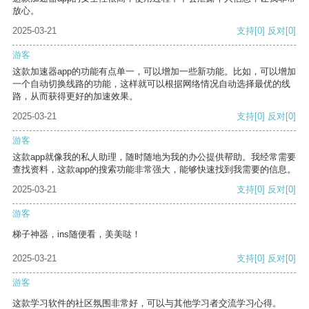
放心。
2025-03-21
支持
[0]
反对
[0]
游客
这款加速器app的功能有点单一，可以增加一些新功能。比如，可以增加
一个自动切换线路的功能，这样就可以根据网络情况自动选择最优的线
路，从而获得更好的加速效果。
2025-03-21
支持
[0]
反对
[0]
游客
这款app就像我的私人助理，随时随地为我的办公提供帮助。我经常需要
查找资料，这款app的搜索功能非常强大，能够快速找到我需要的信息。
2025-03-21
支持
[0]
反对
[0]
游客
梯子神器，ins随便看，美美哒！
2025-03-21
支持
[0]
反对
[0]
游客
这款学习软件的社区氛围非常好，可以与其他学习者交流学习心得。