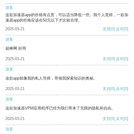
游客
这款加速器app的价格有点贵，可以适当降低一些。我个人觉得，一款加
速器app的价格应该在50元以下才比较合理。
2025-03-21
支持
[0]
反对
[0]
游客
超棒啊 好用
2025-03-21
支持
[0]
反对
[0]
游客
这款app就像我的私人导师，带领我探索知识的奥秘。
2025-03-21
支持
[0]
反对
[0]
游客
这款加速器VPM应用程序已经为我们带来了无限的隐私和自由。
2025-03-21
支持
[0]
反对
[0]
游客