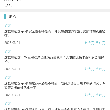
#39#
评论
游客
这款加速器app的安全性有待提高，可以加强防护措施，比如增加双重验
证。
2025-03-21
支持
[0]
反对
[0]
游客
这款加速器VPM应用程序已经为我们带来了无限的流畅体验和安全性保
护。
2025-03-21
支持
[0]
反对
[0]
游客
这款加速器app的加速效果还是不错的，但偶尔也会出现卡顿的情况，希
望开发者能够优化一下。
2025-03-21
支持
[0]
反对
[0]
游客
这款加速器app的安全性很高，使用过程中不会泄露个人信息，让我非常