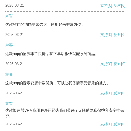
2025-03-21
支持
[0]
反对
[0]
游客
这款软件的功能非常强大，使用起来非常方便。
2025-03-21
支持
[0]
反对
[0]
游客
这款app的物流非常快捷，我下单后很快就能收到商品。
2025-03-21
支持
[0]
反对
[0]
游客
这款app的音乐资源非常优质，可以让我尽情享受音乐的魅力。
2025-03-21
支持
[0]
反对
[0]
游客
这款加速器VPM应用程序已经为我们带来了无限的隐私保护和安全性保
护。
2025-03-21
支持
[0]
反对
[0]