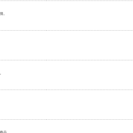
情。
。
的商品。