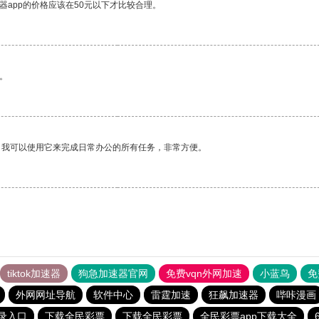
器app的价格应该在50元以下才比较合理。
。
。我可以使用它来完成日常办公的所有任务，非常方便。
tiktok加速器
狗急加速器官网
免费vqn外网加速
小蓝鸟
免
外网网址导航
软件中心
雷霆加速
狂飙加速器
哔咔漫画
登录入口
下载全民彩票
下载全民彩票
全民彩票app下载大全