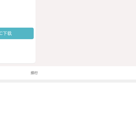
PC下载
排行