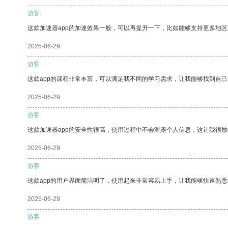
游客
这款加速器app的加速效果一般，可以再提升一下，比如能够支持更多地
2025-06-29
游客
这款app的课程非常丰富，可以满足我不同的学习需求，让我能够找到自
2025-06-29
游客
这款加速器app的安全性很高，使用过程中不会泄露个人信息，这让我很
2025-06-29
游客
这款app的用户界面简洁明了，使用起来非常容易上手，让我能够快速熟悉
2025-06-29
游客