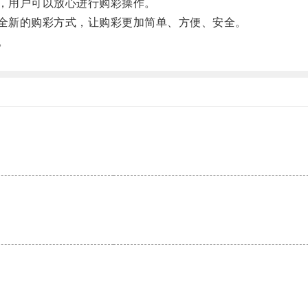
，用户可以放心进行购彩操作。
全新的购彩方式，让购彩更加简单、方便、安全。
。