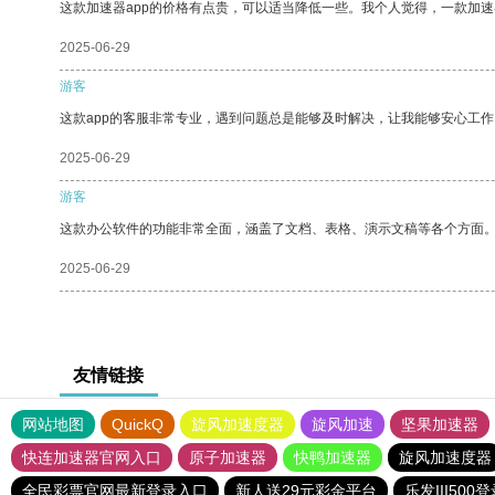
这款加速器app的价格有点贵，可以适当降低一些。我个人觉得，一款加速
2025-06-29
游客
这款app的客服非常专业，遇到问题总是能够及时解决，让我能够安心工作
2025-06-29
游客
这款办公软件的功能非常全面，涵盖了文档、表格、演示文稿等各个方面
2025-06-29
友情链接
网站地图
QuickQ
旋风加速度器
旋风加速
坚果加速器
快连加速器官网入口
原子加速器
快鸭加速器
旋风加速度器
全民彩票官网最新登录入口
新人送29元彩金平台
乐发III500