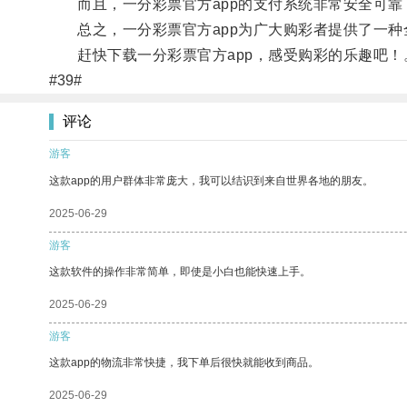
而且，一分彩票官方app的支付系统非常安全可靠
总之，一分彩票官方app为广大购彩者提供了一种
赶快下载一分彩票官方app，感受购彩的乐趣吧！
#39#
评论
游客
这款app的用户群体非常庞大，我可以结识到来自世界各地的朋友。
2025-06-29
游客
这款软件的操作非常简单，即使是小白也能快速上手。
2025-06-29
游客
这款app的物流非常快捷，我下单后很快就能收到商品。
2025-06-29