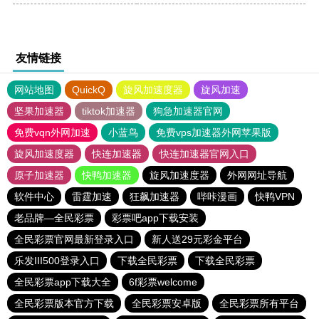
友情链接
网站地图
QuickQ
旋风加速度器
旋风加速
坚果加速器
tiktok加速器
狗急加速器官网
免费vqn外网加速
小蓝鸟
免费vps加速器外网苹果版
旋风加速度器
快连加速器
快连加速器官网入口
原子加速器
快鸭加速器
旋风加速度器
外网网址导航
软件中心
雷霆加速
狂飙加速器
哔咔漫画
快鸭VPN
老品牌—全民彩票
彩票吧app下载安装
全民彩票官网最新登录入口
新人送29元彩金平台
乐发III500登录入口
下载全民彩票
下载全民彩票
全民彩票app下载大全
6f彩票welcome
全民彩票版本官方下载
全民彩票安卓版
全民彩票所有平台