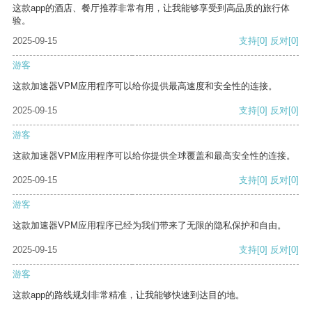
这款app的酒店、餐厅推荐非常有用，让我能够享受到高品质的旅行体
验。
2025-09-15
支持
[0]
反对
[0]
游客
这款加速器VPM应用程序可以给你提供最高速度和安全性的连接。
2025-09-15
支持
[0]
反对
[0]
游客
这款加速器VPM应用程序可以给你提供全球覆盖和最高安全性的连接。
2025-09-15
支持
[0]
反对
[0]
游客
这款加速器VPM应用程序已经为我们带来了无限的隐私保护和自由。
2025-09-15
支持
[0]
反对
[0]
游客
这款app的路线规划非常精准，让我能够快速到达目的地。