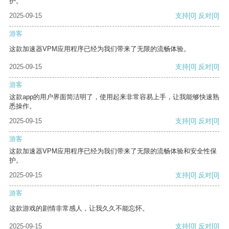
护。
2025-09-15
支持
[0]
反对
[0]
游客
这款加速器VPM应用程序已经为我们带来了无限的流畅体验。
2025-09-15
支持
[0]
反对
[0]
游客
这款app的用户界面简洁明了，使用起来非常容易上手，让我能够快速熟
悉操作。
2025-09-15
支持
[0]
反对
[0]
游客
这款加速器VPM应用程序已经为我们带来了无限的流畅体验和安全性保
护。
2025-09-15
支持
[0]
反对
[0]
游客
这款游戏的剧情非常感人，让我久久不能忘怀。
2025-09-15
支持
[0]
反对
[0]