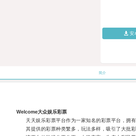
安
简介
Welcome大众娱乐彩票
天天娱乐彩票平台作为一家知名的彩票平台，拥有
其提供的彩票种类繁多，玩法多样，吸引了大批彩