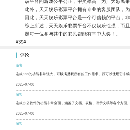
该平台的游戏公平公正，中奖率高，为广大彩民带
此外，天天娱乐彩票平台拥有专业的客服团队，为
因此，天天娱乐彩票平台是一个可信赖的平台，非
综上所述，天天娱乐彩票平台不仅娱乐性强，而且
愿每一位参与其中的彩民都能有幸中大奖！。
#39#
评论
游客
这款app的功能非常强大，可以满足我所有的工作需求。我可以使用它来
2025-07-06
游客
这款办公软件的功能非常全面，涵盖了文档、表格、演示文稿等各个方面
2025-07-06
游客