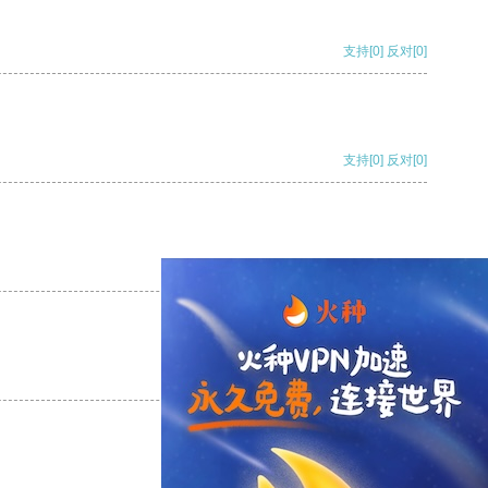
支持
[0]
反对
[0]
支持
[0]
反对
[0]
支持
[0]
反对
[0]
支持
[0]
反对
[0]
支持
[0]
反对
[0]