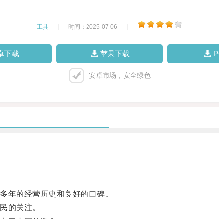
工具
|
时间：2025-07-06
|
卓下载
苹果下载
安卓市场，安全绿色
多年的经营历史和良好的口碑。
民的关注。