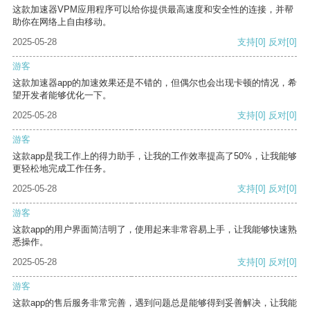
这款加速器VPM应用程序可以给你提供最高速度和安全性的连接，并帮
助你在网络上自由移动。
2025-05-28
支持
[0]
反对
[0]
游客
这款加速器app的加速效果还是不错的，但偶尔也会出现卡顿的情况，希
望开发者能够优化一下。
2025-05-28
支持
[0]
反对
[0]
游客
这款app是我工作上的得力助手，让我的工作效率提高了50%，让我能够
更轻松地完成工作任务。
2025-05-28
支持
[0]
反对
[0]
游客
这款app的用户界面简洁明了，使用起来非常容易上手，让我能够快速熟
悉操作。
2025-05-28
支持
[0]
反对
[0]
游客
这款app的售后服务非常完善，遇到问题总是能够得到妥善解决，让我能