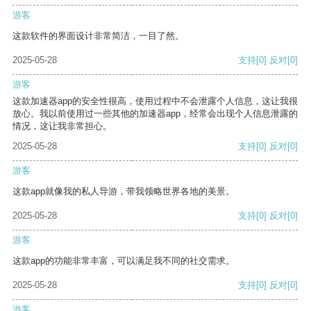
游客
这款软件的界面设计非常简洁，一目了然。
2025-05-28
支持
[0]
反对
[0]
游客
这款加速器app的安全性很高，使用过程中不会泄露个人信息，这让我很
放心。我以前使用过一些其他的加速器app，经常会出现个人信息泄露的
情况，这让我非常担心。
2025-05-28
支持
[0]
反对
[0]
游客
这款app就像我的私人导游，带我领略世界各地的美景。
2025-05-28
支持
[0]
反对
[0]
游客
这款app的功能非常丰富，可以满足我不同的社交需求。
2025-05-28
支持
[0]
反对
[0]
游客