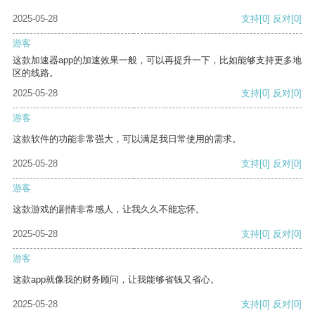
2025-05-28
支持
[0]
反对
[0]
游客
这款加速器app的加速效果一般，可以再提升一下，比如能够支持更多地
区的线路。
2025-05-28
支持
[0]
反对
[0]
游客
这款软件的功能非常强大，可以满足我日常使用的需求。
2025-05-28
支持
[0]
反对
[0]
游客
这款游戏的剧情非常感人，让我久久不能忘怀。
2025-05-28
支持
[0]
反对
[0]
游客
这款app就像我的财务顾问，让我能够省钱又省心。
2025-05-28
支持
[0]
反对
[0]