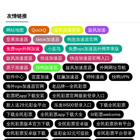
友情链接
网站地图
QuickQ
旋风加速度器
旋风加速
坚果加速器
tiktok加速器
狗急加速器官网
免费vqn外网加速
小蓝鸟
免费vps加速器外网苹果版
旋风加速度器
快连加速器
快连加速器官网入口
原子加速器
快鸭加速器
旋风加速度器
外网网址导航
软件中心
雷霆加速
狂飙加速器
哔咔漫画
快鸭VPN
海外npv加速器官网
老品牌—全民彩票
彩票吧app下载安装
全民彩票官网最新登录入口
新人送29元彩金平台
乐发III500登录入口
下载全民彩票
下载全民彩票
全民彩票app下载大全
6f彩票welcome
全民彩票版本官方下载
全民彩票安卓版
全民彩票所有平台
全民彩票安卓版下载
送彩金32元可提款
全民彩票平台登录