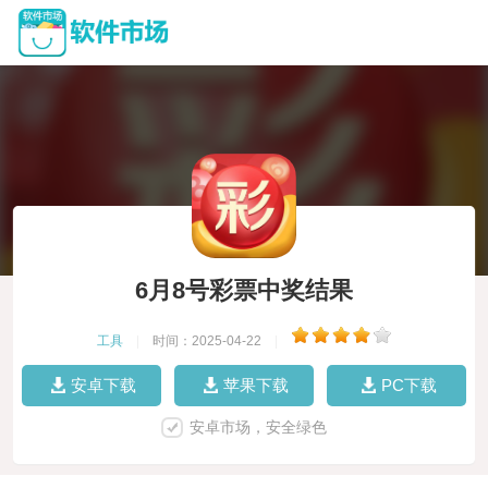
6月8号彩票中奖结果
工具
|
时间：2025-04-22
|
安卓下载
苹果下载
PC下载
安卓市场，安全绿色