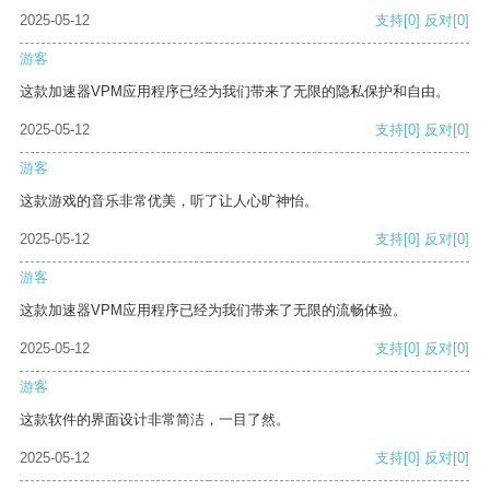
2025-05-12
支持
[0]
反对
[0]
游客
这款加速器VPM应用程序已经为我们带来了无限的隐私保护和自由。
2025-05-12
支持
[0]
反对
[0]
游客
这款游戏的音乐非常优美，听了让人心旷神怡。
2025-05-12
支持
[0]
反对
[0]
游客
这款加速器VPM应用程序已经为我们带来了无限的流畅体验。
2025-05-12
支持
[0]
反对
[0]
游客
这款软件的界面设计非常简洁，一目了然。
2025-05-12
支持
[0]
反对
[0]