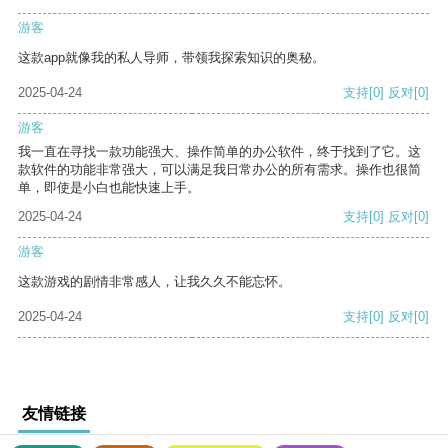
游客
这款app就像我的私人导师，带领我探索知识的奥秘。
2025-04-24
支持
[0]
反对
[0]
游客
我一直在寻找一款功能强大、操作简单的办公软件，终于找到了它。这
款软件的功能非常强大，可以满足我日常办公的所有需求。操作也很简
单，即使是小白也能快速上手。
2025-04-24
支持
[0]
反对
[0]
游客
这款游戏的剧情非常感人，让我久久不能忘怀。
2025-04-24
支持
[0]
反对
[0]
友情链接