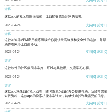
2025-04-24
支持
[0]
反对
[0]
游客
这款app的社区氛围很温馨，让我能够感受到家的温暖。
2025-04-24
支持
[0]
反对
[0]
游客
这款加速器VPM应用程序可以给你提供最高速度和安全性的连接，并帮
助你在网络上自由移动。
2025-04-24
支持
[0]
反对
[0]
游客
这款软件的社区氛围非常好，可以与其他用户交流学习心得。
2025-04-24
支持
[0]
反对
[0]
游客
这款app就像我的私人助理，随时随地为我的办公提供帮助。我经常需要
查找资料，这款app的搜索功能非常强大，能够快速找到我需要的信息。
2025-04-24
支持
[0]
反对
[0]
游客