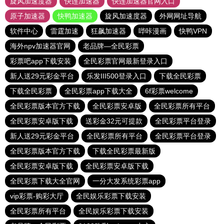
旋风加速度器
快连加速器
快连加速器官网入口
原子加速器
快鸭加速器
旋风加速度器
外网网址导航
软件中心
雷霆加速
狂飙加速器
哔咔漫画
快鸭VPN
海外npv加速器官网
老品牌—全民彩票
彩票吧app下载安装
全民彩票官网最新登录入口
新人送29元彩金平台
乐发III500登录入口
下载全民彩票
下载全民彩票
全民彩票app下载大全
6f彩票welcome
全民彩票版本官方下载
全民彩票安卓版
全民彩票所有平台
全民彩票安卓版下载
送彩金32元可提款
全民彩票平台登录
新人送29元彩金平台
全民彩票所有平台
全民彩票平台登录
全民彩票版本官方下载
下载全民彩票最新版
全民彩票安卓版下载
全民彩票安卓版下载
全民彩票下载大全官网
一分大发系统彩票app
vip彩票-购彩大厅
全民娱乐彩票下载安装
全民彩票所有平台
全民娱乐彩票下载安装