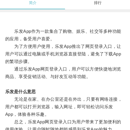
简介
排行
乐发App作为一款集合了购物、娱乐、社交等多种功能
的应用，备受用户喜爱。
为了方便用户使用，乐发App推出了网页登录入口，让
用户可以通过电脑或手机浏览器直接登陆，避免了下载App
的繁琐步骤。
通过乐发App网页登录入口，用户可以方便快捷地浏览
商品、享受促销活动、与好友互动等功能。
乐发是什么意思
无论是在家、在办公室还是在外出，只要有网络连接，
用户都可以打开浏览器，输入网址，即可轻松访问乐发
App，体验各种乐趣。
总之，乐发App网页登录入口为用户带来了更加便利的
使用体验，让用户随时随地都能感受到乐发App的魅力。