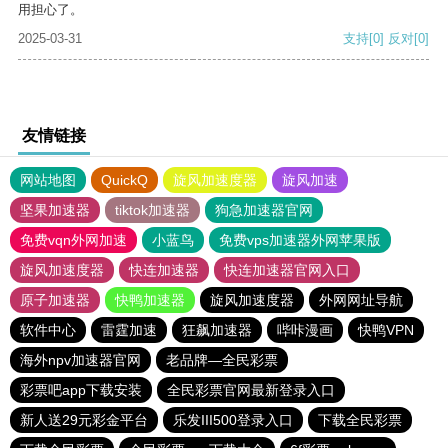
用担心了。
2025-03-31
支持
[0]
反对
[0]
友情链接
网站地图
QuickQ
旋风加速度器
旋风加速
坚果加速器
tiktok加速器
狗急加速器官网
免费vqn外网加速
小蓝鸟
免费vps加速器外网苹果版
旋风加速度器
快连加速器
快连加速器官网入口
原子加速器
快鸭加速器
旋风加速度器
外网网址导航
软件中心
雷霆加速
狂飙加速器
哔咔漫画
快鸭VPN
海外npv加速器官网
老品牌—全民彩票
彩票吧app下载安装
全民彩票官网最新登录入口
新人送29元彩金平台
乐发III500登录入口
下载全民彩票