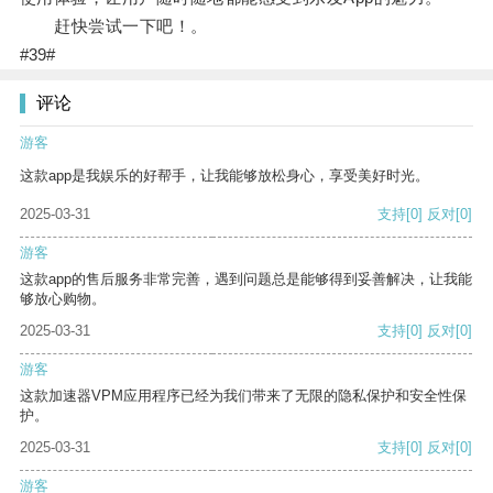
赶快尝试一下吧！。
#39#
评论
游客
这款app是我娱乐的好帮手，让我能够放松身心，享受美好时光。
2025-03-31
支持
[0]
反对
[0]
游客
这款app的售后服务非常完善，遇到问题总是能够得到妥善解决，让我能
够放心购物。
2025-03-31
支持
[0]
反对
[0]
游客
这款加速器VPM应用程序已经为我们带来了无限的隐私保护和安全性保
护。
2025-03-31
支持
[0]
反对
[0]
游客