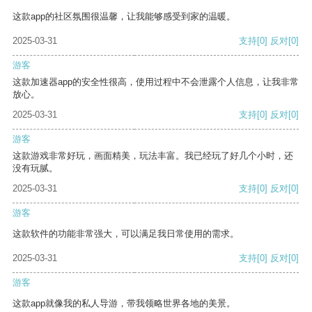
这款app的社区氛围很温馨，让我能够感受到家的温暖。
2025-03-31
支持
[0]
反对
[0]
游客
这款加速器app的安全性很高，使用过程中不会泄露个人信息，让我非常
放心。
2025-03-31
支持
[0]
反对
[0]
游客
这款游戏非常好玩，画面精美，玩法丰富。我已经玩了好几个小时，还
没有玩腻。
2025-03-31
支持
[0]
反对
[0]
游客
这款软件的功能非常强大，可以满足我日常使用的需求。
2025-03-31
支持
[0]
反对
[0]
游客
这款app就像我的私人导游，带我领略世界各地的美景。