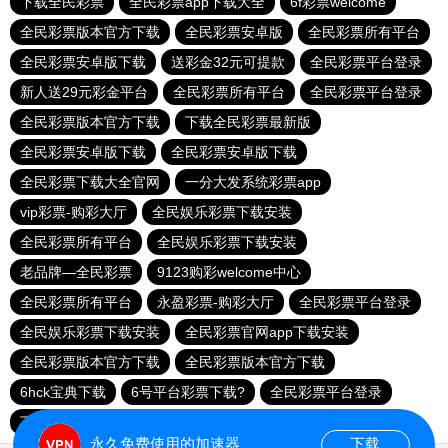
下载全民彩票
全民彩票app下载大全
6f彩票welcome
全民彩票版本官方下载
全民彩票安卓版
全民彩票所有平台
全民彩票安卓版下载
送彩金32元可提款
全民彩票平台登录
新人送29元彩金平台
全民彩票所有平台
全民彩票平台登录
全民彩票版本官方下载
下载全民彩票最新版
全民彩票安卓版下载
全民彩票安卓版下载
全民彩票下载大全官网
一分大发系统彩票app
vip彩票-购彩大厅
全民娱乐彩票下载安装
全民彩票所有平台
全民娱乐彩票下载安装
老品牌—全民彩票
9123购彩welcome中心
全民彩票所有平台
永盈彩票-购彩大厅
全民彩票平台登录
全民娱乐彩票下载安装
全民彩票官网app下载安装
全民彩票版本官方下载
全民彩票版本官方下载
6hck宝典下载
6号平台彩票下载?
全民彩票平台登录
下载全民彩票
168彩票平台8元彩金
永久免费使用的加速器
下载