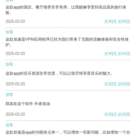
这款app的酒店、餐厅推荐非常有用，让我能够享受到高品质的旅行体
验。
2025-03-20
支持
[0]
反对
[0]
游客
这款加速器VPM应用程序已经为我们带来了无限的流畅体验和安全性保
护。
2025-03-20
支持
[0]
反对
[0]
游客
这款app的音乐资源非常优质，可以让我尽情享受音乐的魅力。
2025-03-20
支持
[0]
反对
[0]
游客
我喜欢这个软件 作者加油
2025-03-20
支持
[0]
反对
[0]
游客
这款加速器app的功能有点单一，可以增加一些新功能，比如增加一个自