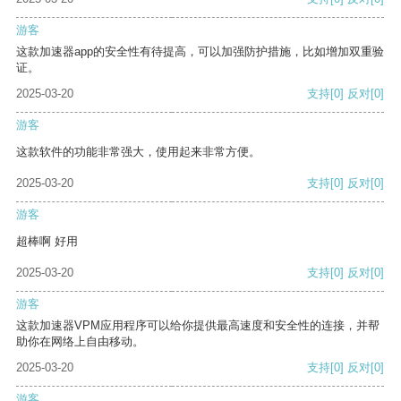
游客
这款加速器app的安全性有待提高，可以加强防护措施，比如增加双重验
证。
2025-03-20
支持
[0]
反对
[0]
游客
这款软件的功能非常强大，使用起来非常方便。
2025-03-20
支持
[0]
反对
[0]
游客
超棒啊 好用
2025-03-20
支持
[0]
反对
[0]
游客
这款加速器VPM应用程序可以给你提供最高速度和安全性的连接，并帮
助你在网络上自由移动。
2025-03-20
支持
[0]
反对
[0]
游客