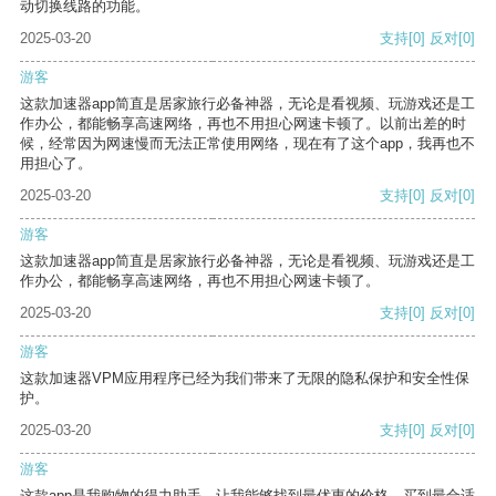
动切换线路的功能。
2025-03-20
支持
[0]
反对
[0]
游客
这款加速器app简直是居家旅行必备神器，无论是看视频、玩游戏还是工
作办公，都能畅享高速网络，再也不用担心网速卡顿了。以前出差的时
候，经常因为网速慢而无法正常使用网络，现在有了这个app，我再也不
用担心了。
2025-03-20
支持
[0]
反对
[0]
游客
这款加速器app简直是居家旅行必备神器，无论是看视频、玩游戏还是工
作办公，都能畅享高速网络，再也不用担心网速卡顿了。
2025-03-20
支持
[0]
反对
[0]
游客
这款加速器VPM应用程序已经为我们带来了无限的隐私保护和安全性保
护。
2025-03-20
支持
[0]
反对
[0]
游客
这款app是我购物的得力助手，让我能够找到最优惠的价格，买到最合适