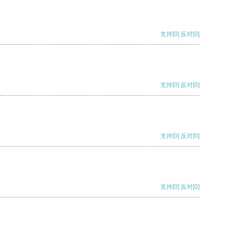
支持
[0]
反对
[0]
支持
[0]
反对
[0]
支持
[0]
反对
[0]
支持
[0]
反对
[0]