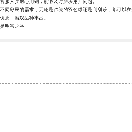
客服人员耐心周到，能够及时解决用户问题。
同彩民的需求，无论是传统的双色球还是刮刮乐，都可以在
优质，游戏品种丰富。
是明智之举。