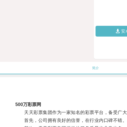
安
简介
500万彩票网
天天彩票集团作为一家知名的彩票平台，备受广大
首先，公司拥有良好的信誉，在行业内口碑不错