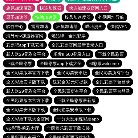
旋风加速度器
快连加速器
快连加速器官网入口
原子加速器
快鸭加速器
旋风加速度器
外网网址导航
软件中心
雷霆加速
狂飙加速器
哔咔漫画
快鸭VPN
海外npv加速器官网
老品牌—全民彩票
彩票吧app下载安装
全民彩票官网最新登录入口
新人送29元彩金平台
乐发III500登录入口
下载全民彩票
下载全民彩票
全民彩票app下载大全
6f彩票welcome
全民彩票版本官方下载
全民彩票安卓版
全民彩票所有平台
全民彩票安卓版下载
送彩金32元可提款
全民彩票平台登录
新人送29元彩金平台
全民彩票所有平台
全民彩票平台登录
全民彩票版本官方下载
下载全民彩票最新版
全民彩票安卓版下载
全民彩票安卓版下载
全民彩票下载大全官网
一分大发系统彩票app
vip彩票-购彩大厅
全民娱乐彩票下载安装
全民彩票所有平台
全民娱乐彩票下载安装