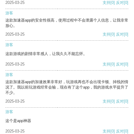
2025-03-25
支持
[0]
反对
[0]
游客
这款加速器app的安全性很高，使用过程中不会泄露个人信息，让我非常
放心。
2025-03-25
支持
[0]
反对
[0]
游客
这款游戏的剧情非常感人，让我久久不能忘怀。
2025-03-25
支持
[0]
反对
[0]
游客
这款加速器app的加速效果非常好，玩游戏再也不会出现卡顿、掉线的情
况了。我以前玩游戏经常会输，现在有了这个app，我的游戏水平提升了
不少。
2025-03-25
支持
[0]
反对
[0]
游客
这个是app神器
2025-03-25
支持
[0]
反对
[0]