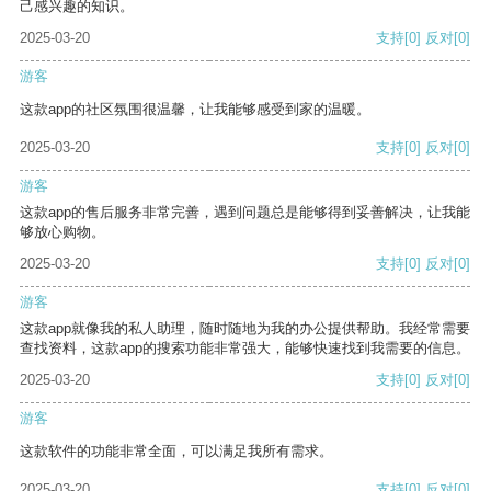
己感兴趣的知识。
2025-03-20
支持
[0]
反对
[0]
游客
这款app的社区氛围很温馨，让我能够感受到家的温暖。
2025-03-20
支持
[0]
反对
[0]
游客
这款app的售后服务非常完善，遇到问题总是能够得到妥善解决，让我能
够放心购物。
2025-03-20
支持
[0]
反对
[0]
游客
这款app就像我的私人助理，随时随地为我的办公提供帮助。我经常需要
查找资料，这款app的搜索功能非常强大，能够快速找到我需要的信息。
2025-03-20
支持
[0]
反对
[0]
游客
这款软件的功能非常全面，可以满足我所有需求。
2025-03-20
支持
[0]
反对
[0]