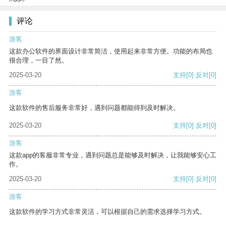
评论
游客
这款办公软件的界面设计非常简洁，使用起来非常方便。功能的布局也
很合理，一目了然。
2025-03-20
支持
[0]
反对
[0]
游客
这款软件的售后服务非常好，遇到问题都能得到及时解决。
2025-03-20
支持
[0]
反对
[0]
游客
这款app的客服非常专业，遇到问题总是能够及时解决，让我能够安心工
作。
2025-03-20
支持
[0]
反对
[0]
游客
这款软件的学习方式非常灵活，可以根据自己的需求选择学习方式。