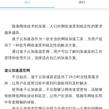
简介
排行
随着网络技术的发展，人们对网络速度和稳定性的要求
越来越高。
速子云加速器作为一款专业的网络加速工具，为用户提
供了一种提升网络速度和稳定性的解决方案。
通过速子云加速器官网，用户可以了解到加速器的工作
原理和使用方法，选择适合自己的加速方案。
速云加速器官网
不仅如此，速子云加速器还提供了24小时在线客服支
持，让用户在使用过程中遇到问题能得到及时解决。
使用速子云加速器，不仅能够让网络速度更快，还能够
有效降低网络波动和延迟，让用户在游戏、视频等网络应用
中有更顺畅的体验。
速子云加速器官网正在努力为用户打造一个更好的网络