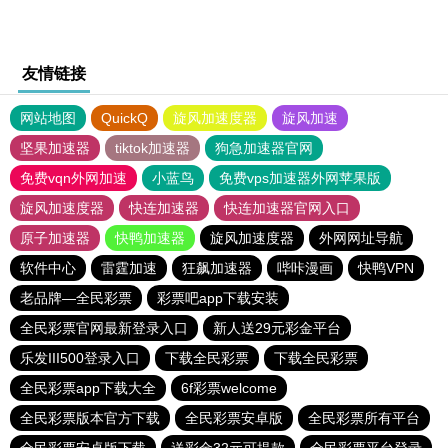
友情链接
网站地图
QuickQ
旋风加速度器
旋风加速
坚果加速器
tiktok加速器
狗急加速器官网
免费vqn外网加速
小蓝鸟
免费vps加速器外网苹果版
旋风加速度器
快连加速器
快连加速器官网入口
原子加速器
快鸭加速器
旋风加速度器
外网网址导航
软件中心
雷霆加速
狂飙加速器
哔咔漫画
快鸭VPN
老品牌—全民彩票
彩票吧app下载安装
全民彩票官网最新登录入口
新人送29元彩金平台
乐发III500登录入口
下载全民彩票
下载全民彩票
全民彩票app下载大全
6f彩票welcome
全民彩票版本官方下载
全民彩票安卓版
全民彩票所有平台