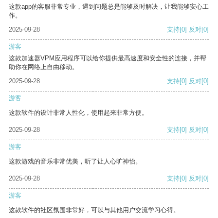
这款app的客服非常专业，遇到问题总是能够及时解决，让我能够安心工
作。
2025-09-28
支持
[0]
反对
[0]
游客
这款加速器VPM应用程序可以给你提供最高速度和安全性的连接，并帮
助你在网络上自由移动。
2025-09-28
支持
[0]
反对
[0]
游客
这款软件的设计非常人性化，使用起来非常方便。
2025-09-28
支持
[0]
反对
[0]
游客
这款游戏的音乐非常优美，听了让人心旷神怡。
2025-09-28
支持
[0]
反对
[0]
游客
这款软件的社区氛围非常好，可以与其他用户交流学习心得。