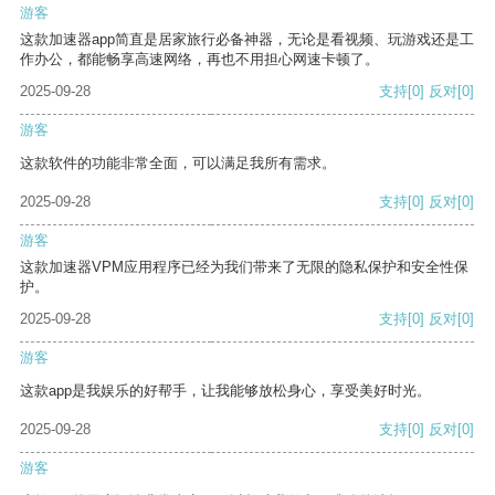
游客
这款加速器app简直是居家旅行必备神器，无论是看视频、玩游戏还是工
作办公，都能畅享高速网络，再也不用担心网速卡顿了。
2025-09-28
支持
[0]
反对
[0]
游客
这款软件的功能非常全面，可以满足我所有需求。
2025-09-28
支持
[0]
反对
[0]
游客
这款加速器VPM应用程序已经为我们带来了无限的隐私保护和安全性保
护。
2025-09-28
支持
[0]
反对
[0]
游客
这款app是我娱乐的好帮手，让我能够放松身心，享受美好时光。
2025-09-28
支持
[0]
反对
[0]
游客