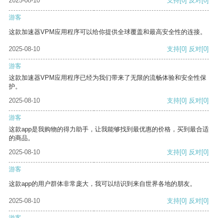
2025-08-10
支持
[0]
反对
[0]
游客
这款加速器VPM应用程序可以给你提供全球覆盖和最高安全性的连接。
2025-08-10
支持
[0]
反对
[0]
游客
这款加速器VPM应用程序已经为我们带来了无限的流畅体验和安全性保
护。
2025-08-10
支持
[0]
反对
[0]
游客
这款app是我购物的得力助手，让我能够找到最优惠的价格，买到最合适
的商品。
2025-08-10
支持
[0]
反对
[0]
游客
这款app的用户群体非常庞大，我可以结识到来自世界各地的朋友。
2025-08-10
支持
[0]
反对
[0]
游客