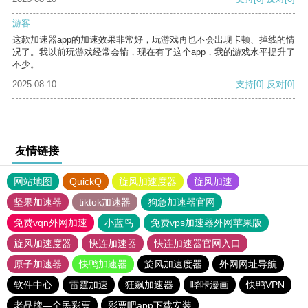
游客
这款加速器app的加速效果非常好，玩游戏再也不会出现卡顿、掉线的情
况了。我以前玩游戏经常会输，现在有了这个app，我的游戏水平提升了
不少。
2025-08-10
支持
[0]
反对
[0]
友情链接
网站地图
QuickQ
旋风加速度器
旋风加速
坚果加速器
tiktok加速器
狗急加速器官网
免费vqn外网加速
小蓝鸟
免费vps加速器外网苹果版
旋风加速度器
快连加速器
快连加速器官网入口
原子加速器
快鸭加速器
旋风加速度器
外网网址导航
软件中心
雷霆加速
狂飙加速器
哔咔漫画
快鸭VPN
老品牌—全民彩票
彩票吧app下载安装