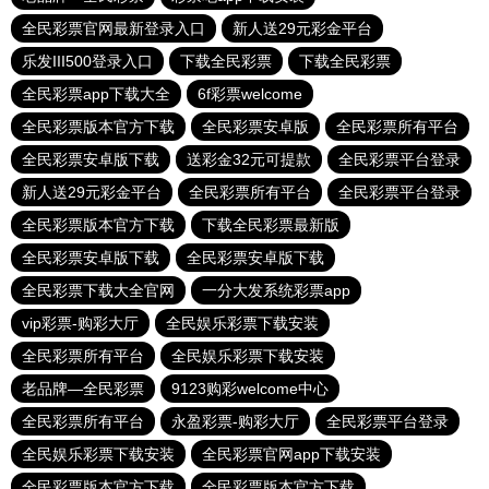
全民彩票官网最新登录入口
新人送29元彩金平台
乐发III500登录入口
下载全民彩票
下载全民彩票
全民彩票app下载大全
6f彩票welcome
全民彩票版本官方下载
全民彩票安卓版
全民彩票所有平台
全民彩票安卓版下载
送彩金32元可提款
全民彩票平台登录
新人送29元彩金平台
全民彩票所有平台
全民彩票平台登录
全民彩票版本官方下载
下载全民彩票最新版
全民彩票安卓版下载
全民彩票安卓版下载
全民彩票下载大全官网
一分大发系统彩票app
vip彩票-购彩大厅
全民娱乐彩票下载安装
全民彩票所有平台
全民娱乐彩票下载安装
老品牌—全民彩票
9123购彩welcome中心
全民彩票所有平台
永盈彩票-购彩大厅
全民彩票平台登录
全民娱乐彩票下载安装
全民彩票官网app下载安装
全民彩票版本官方下载
全民彩票版本官方下载