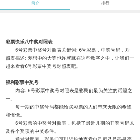
简介
排行
彩票快乐八中奖对照表
6号彩票中奖号对照表关键词: 6号彩票，中奖号码，对
照表描述: 梦想中的大奖也许就藏在这些数字之中，让我们一
起来看看6号彩票中奖号对照表吧。
福利彩票中奖号
内容: 6号彩票中奖号对照表是彩民们最为关注的话题之
一。
每一期的中奖号码都能给买彩票的人们带来无限的希望
和憧憬。
6号彩票的中奖号对照表，包括了最近几期的开奖号码以
及各个奖项的中奖条件。
通过对照表，彩民们可以轻松地查看自己所选号码是否