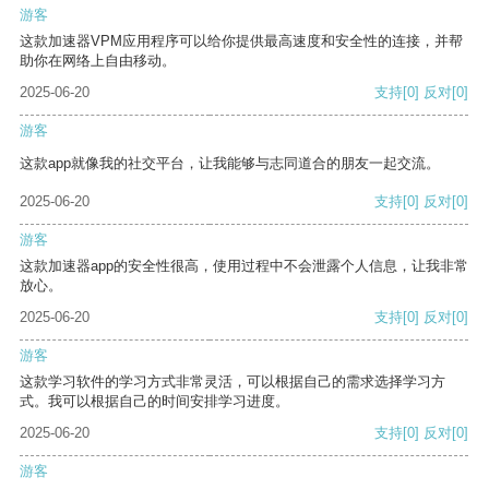
游客
这款加速器VPM应用程序可以给你提供最高速度和安全性的连接，并帮
助你在网络上自由移动。
2025-06-20
支持
[0]
反对
[0]
游客
这款app就像我的社交平台，让我能够与志同道合的朋友一起交流。
2025-06-20
支持
[0]
反对
[0]
游客
这款加速器app的安全性很高，使用过程中不会泄露个人信息，让我非常
放心。
2025-06-20
支持
[0]
反对
[0]
游客
这款学习软件的学习方式非常灵活，可以根据自己的需求选择学习方
式。我可以根据自己的时间安排学习进度。
2025-06-20
支持
[0]
反对
[0]
游客