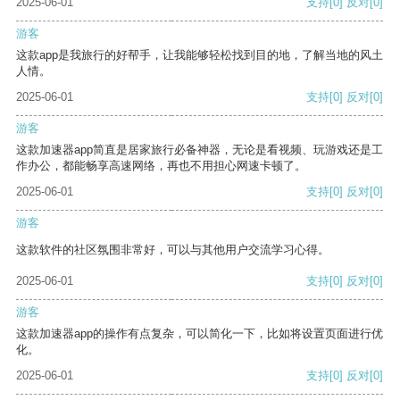
2025-06-01
支持
[0]
反对
[0]
游客
这款app是我旅行的好帮手，让我能够轻松找到目的地，了解当地的风土
人情。
2025-06-01
支持
[0]
反对
[0]
游客
这款加速器app简直是居家旅行必备神器，无论是看视频、玩游戏还是工
作办公，都能畅享高速网络，再也不用担心网速卡顿了。
2025-06-01
支持
[0]
反对
[0]
游客
这款软件的社区氛围非常好，可以与其他用户交流学习心得。
2025-06-01
支持
[0]
反对
[0]
游客
这款加速器app的操作有点复杂，可以简化一下，比如将设置页面进行优
化。
2025-06-01
支持
[0]
反对
[0]