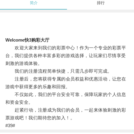
简介
排行
Welcome快3购彩大厅
欢迎大家来到我们的彩票中心！作为一个专业的彩票平
台，我们提供各种丰富多彩的游戏选择，让玩家们尽情享受
刺激的游戏体验。
我们的注册流程简单快捷，只需几步即可完成。
注册后，您将获得专属的会员权益和优惠活动，让您在
游戏中获得更多的乐趣和回报。
不仅如此，我们的平台安全可靠，保障玩家的个人信息
和资金安全。
赶紧行动，注册成为我们的会员，一起来体验刺激的彩
票游戏吧！我们期待您的加入！。
#39#