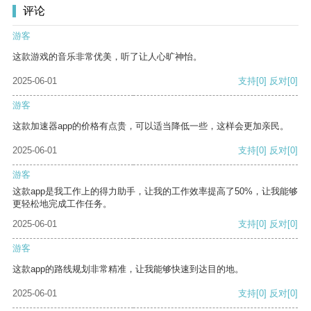
评论
游客
这款游戏的音乐非常优美，听了让人心旷神怡。
2025-06-01
支持
[0]
反对
[0]
游客
这款加速器app的价格有点贵，可以适当降低一些，这样会更加亲民。
2025-06-01
支持
[0]
反对
[0]
游客
这款app是我工作上的得力助手，让我的工作效率提高了50%，让我能够
更轻松地完成工作任务。
2025-06-01
支持
[0]
反对
[0]
游客
这款app的路线规划非常精准，让我能够快速到达目的地。
2025-06-01
支持
[0]
反对
[0]