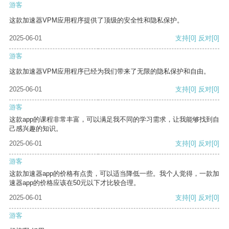
游客
这款加速器VPM应用程序提供了顶级的安全性和隐私保护。
2025-06-01
支持
[0]
反对
[0]
游客
这款加速器VPM应用程序已经为我们带来了无限的隐私保护和自由。
2025-06-01
支持
[0]
反对
[0]
游客
这款app的课程非常丰富，可以满足我不同的学习需求，让我能够找到自
己感兴趣的知识。
2025-06-01
支持
[0]
反对
[0]
游客
这款加速器app的价格有点贵，可以适当降低一些。我个人觉得，一款加
速器app的价格应该在50元以下才比较合理。
2025-06-01
支持
[0]
反对
[0]
游客