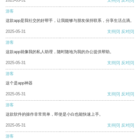
2025-05-31
支持
[0]
反对
[0]
游客
这款app是我社交的好帮手，让我能够与朋友保持联系，分享生活点滴。
2025-05-31
支持
[0]
反对
[0]
游客
这款app就像我的私人助理，随时随地为我的办公提供帮助。
2025-05-31
支持
[0]
反对
[0]
游客
这个是app神器
2025-05-31
支持
[0]
反对
[0]
游客
这款软件的操作非常简单，即使是小白也能快速上手。
2025-05-31
支持
[0]
反对
[0]
游客