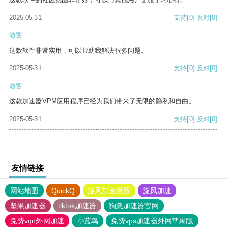
2025-05-31
支持
[0]
反对
[0]
游客
这款软件非常实用，可以帮助我解决很多问题。
2025-05-31
支持
[0]
反对
[0]
游客
这款加速器VPM应用程序已经为我们带来了无限的隐私和自由。
2025-05-31
支持
[0]
反对
[0]
友情链接
网站地图
QuickQ
旋风加速度器
旋风加速
坚果加速器
tiktok加速器
狗急加速器官网
免费vqn外网加速
小蓝鸟
免费vps加速器外网苹果版