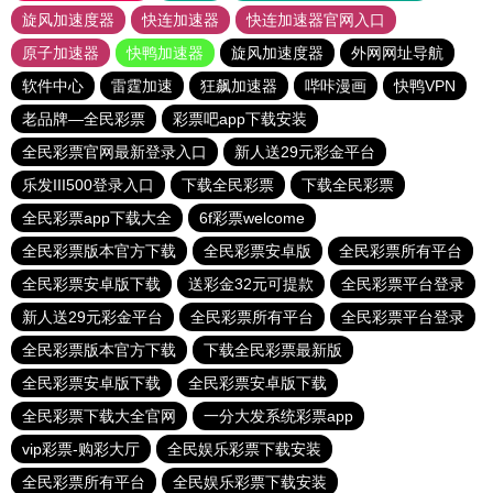
旋风加速度器
快连加速器
快连加速器官网入口
原子加速器
快鸭加速器
旋风加速度器
外网网址导航
软件中心
雷霆加速
狂飙加速器
哔咔漫画
快鸭VPN
老品牌—全民彩票
彩票吧app下载安装
全民彩票官网最新登录入口
新人送29元彩金平台
乐发III500登录入口
下载全民彩票
下载全民彩票
全民彩票app下载大全
6f彩票welcome
全民彩票版本官方下载
全民彩票安卓版
全民彩票所有平台
全民彩票安卓版下载
送彩金32元可提款
全民彩票平台登录
新人送29元彩金平台
全民彩票所有平台
全民彩票平台登录
全民彩票版本官方下载
下载全民彩票最新版
全民彩票安卓版下载
全民彩票安卓版下载
全民彩票下载大全官网
一分大发系统彩票app
vip彩票-购彩大厅
全民娱乐彩票下载安装
全民彩票所有平台
全民娱乐彩票下载安装