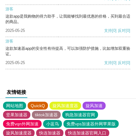
游客
这款app是我购物的得力助手，让我能够找到最优惠的价格，买到最合适
的商品。
2025-05-25
支持
[0]
反对
[0]
游客
这款加速器app的安全性有待提高，可以加强防护措施，比如增加双重验
证。
2025-05-25
支持
[0]
反对
[0]
友情链接
网站地图
QuickQ
旋风加速度器
旋风加速
坚果加速器
tiktok加速器
狗急加速器官网
免费vqn外网加速
小蓝鸟
免费vps加速器外网苹果版
旋风加速度器
快连加速器
快连加速器官网入口