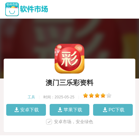
澳门三乐彩资料
工具
|
时间：2025-05-25
|
安卓下载
苹果下载
PC下载
安卓市场，安全绿色