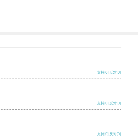
支持
[0]
反对
[0]
支持
[0]
反对
[0]
支持
[0]
反对
[0]