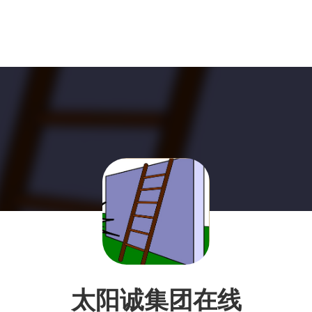
太阳诚集团在线