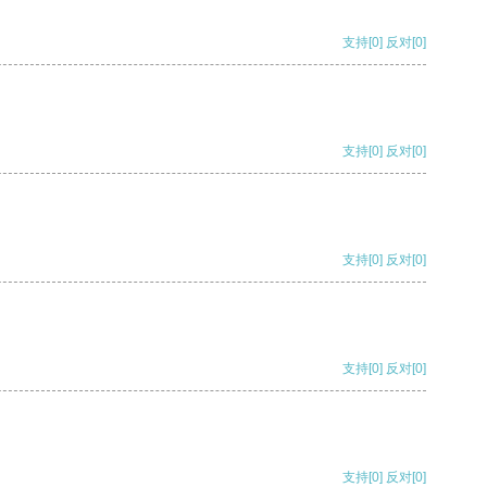
支持
[0]
反对
[0]
支持
[0]
反对
[0]
支持
[0]
反对
[0]
支持
[0]
反对
[0]
支持
[0]
反对
[0]