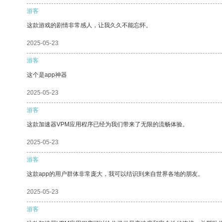
游客
这款游戏的剧情非常感人，让我久久不能忘怀。
2025-05-23
游客
这个是app神器
2025-05-23
游客
这款加速器VPM应用程序已经为我们带来了无限的流畅体验。
2025-05-23
游客
这款app的用户群体非常庞大，我可以结识到来自世界各地的朋友。
2025-05-23
游客