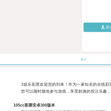
安
简介
3娱乐彩票欢迎您的到来！作为一家知名的在线彩票
您可以随时随地参与游戏，享受刺激的投注乐趣，
105cc彩票安卓300版本