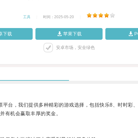
工具
|
时间：2025-05-20
|
卓下载
苹果下载
安卓市场，安全绿色
平台，我们提供多种精彩的游戏选择，包括快乐8、时时彩、
并有机会赢取丰厚的奖金。