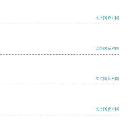
支持
[0]
反对
[0]
支持
[0]
反对
[0]
支持
[0]
反对
[0]
支持
[0]
反对
[0]