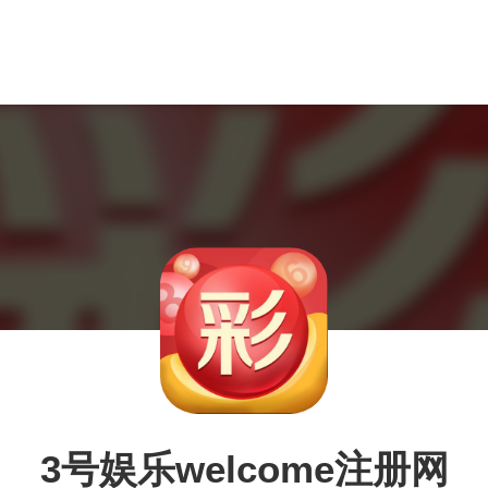
3号娱乐welcome注册网