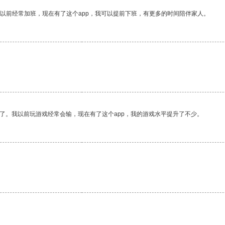
我以前经常加班，现在有了这个app，我可以提前下班，有更多的时间陪伴家人。
。
了。我以前玩游戏经常会输，现在有了这个app，我的游戏水平提升了不少。