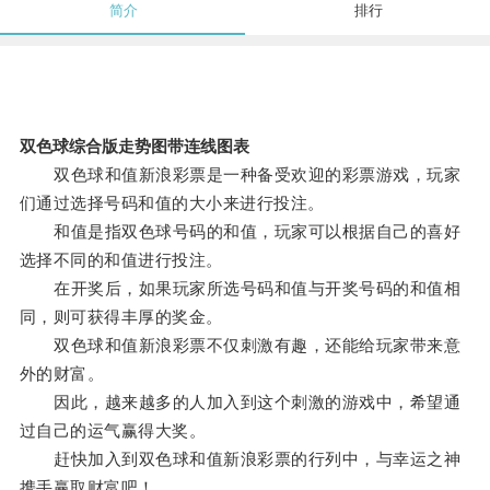
简介
排行
双色球综合版走势图带连线图表
双色球和值新浪彩票是一种备受欢迎的彩票游戏，玩家
们通过选择号码和值的大小来进行投注。
和值是指双色球号码的和值，玩家可以根据自己的喜好
选择不同的和值进行投注。
在开奖后，如果玩家所选号码和值与开奖号码的和值相
同，则可获得丰厚的奖金。
双色球和值新浪彩票不仅刺激有趣，还能给玩家带来意
外的财富。
因此，越来越多的人加入到这个刺激的游戏中，希望通
过自己的运气赢得大奖。
赶快加入到双色球和值新浪彩票的行列中，与幸运之神
携手赢取财富吧！。