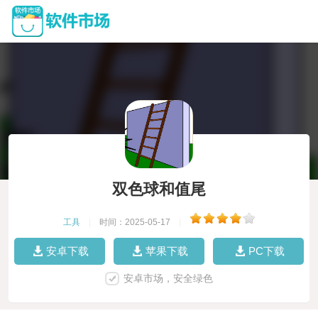
双色球和值尾
工具
|
时间：2025-05-17
|
安卓下载
苹果下载
PC下载
安卓市场，安全绿色