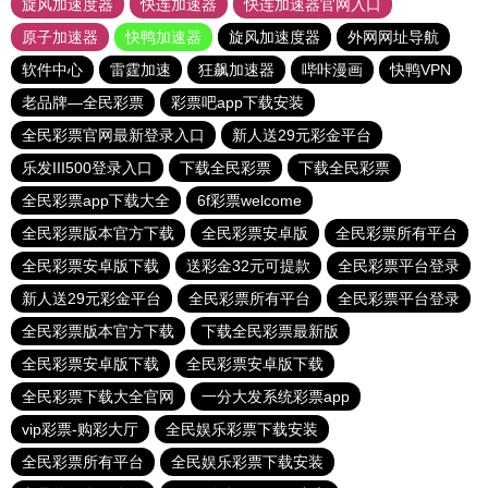
旋风加速度器
快连加速器
快连加速器官网入口
原子加速器
快鸭加速器
旋风加速度器
外网网址导航
软件中心
雷霆加速
狂飙加速器
哔咔漫画
快鸭VPN
老品牌—全民彩票
彩票吧app下载安装
全民彩票官网最新登录入口
新人送29元彩金平台
乐发III500登录入口
下载全民彩票
下载全民彩票
全民彩票app下载大全
6f彩票welcome
全民彩票版本官方下载
全民彩票安卓版
全民彩票所有平台
全民彩票安卓版下载
送彩金32元可提款
全民彩票平台登录
新人送29元彩金平台
全民彩票所有平台
全民彩票平台登录
全民彩票版本官方下载
下载全民彩票最新版
全民彩票安卓版下载
全民彩票安卓版下载
全民彩票下载大全官网
一分大发系统彩票app
vip彩票-购彩大厅
全民娱乐彩票下载安装
全民彩票所有平台
全民娱乐彩票下载安装