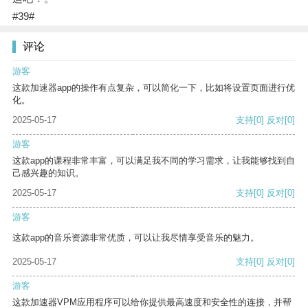
#39#
评论
游客
这款加速器app的操作有点复杂，可以简化一下，比如将设置页面进行优
化。
2025-05-17
支持
[0]
反对
[0]
游客
这款app的课程非常丰富，可以满足我不同的学习需求，让我能够找到自
己感兴趣的知识。
2025-05-17
支持
[0]
反对
[0]
游客
这款app的音乐资源非常优质，可以让我尽情享受音乐的魅力。
2025-05-17
支持
[0]
反对
[0]
游客
这款加速器VPM应用程序可以给你提供最高速度和安全性的连接，并帮