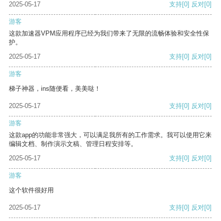
2025-05-17
支持
[0]
反对
[0]
游客
这款加速器VPM应用程序已经为我们带来了无限的流畅体验和安全性保
护。
2025-05-17
支持
[0]
反对
[0]
游客
梯子神器，ins随便看，美美哒！
2025-05-17
支持
[0]
反对
[0]
游客
这款app的功能非常强大，可以满足我所有的工作需求。我可以使用它来
编辑文档、制作演示文稿、管理日程安排等。
2025-05-17
支持
[0]
反对
[0]
游客
这个软件很好用
2025-05-17
支持
[0]
反对
[0]