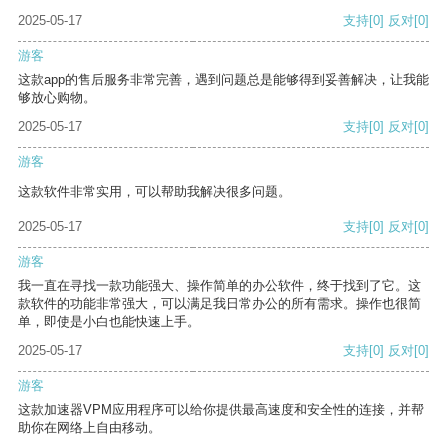
2025-05-17
支持
[0]
反对
[0]
游客
这款app的售后服务非常完善，遇到问题总是能够得到妥善解决，让我能
够放心购物。
2025-05-17
支持
[0]
反对
[0]
游客
这款软件非常实用，可以帮助我解决很多问题。
2025-05-17
支持
[0]
反对
[0]
游客
我一直在寻找一款功能强大、操作简单的办公软件，终于找到了它。这
款软件的功能非常强大，可以满足我日常办公的所有需求。操作也很简
单，即使是小白也能快速上手。
2025-05-17
支持
[0]
反对
[0]
游客
这款加速器VPM应用程序可以给你提供最高速度和安全性的连接，并帮
助你在网络上自由移动。