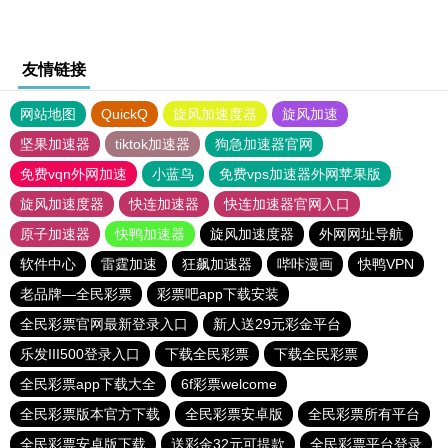
友情链接
网站地图
QuickQ
旋风加速度器
旋风加速
坚果加速器
tiktok加速器
狗急加速器官网
免费vqn外网加速
小蓝鸟
免费vps加速器外网苹果版
旋风加速度器
快连加速器
快连加速器官网入口
原子加速器
快鸭加速器
旋风加速度器
外网网址导航
软件中心
雷霆加速
狂飙加速器
哔咔漫画
快鸭VPN
老品牌—全民彩票
彩票吧app下载安装
全民彩票官网最新登录入口
新人送29元彩金平台
乐发III500登录入口
下载全民彩票
下载全民彩票
全民彩票app下载大全
6f彩票welcome
全民彩票版本官方下载
全民彩票安卓版
全民彩票所有平台
全民彩票安卓版下载
送彩金32元可提款
全民彩票平台登录