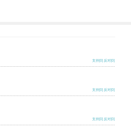
支持
[0]
反对
[0]
支持
[0]
反对
[0]
支持
[0]
反对
[0]