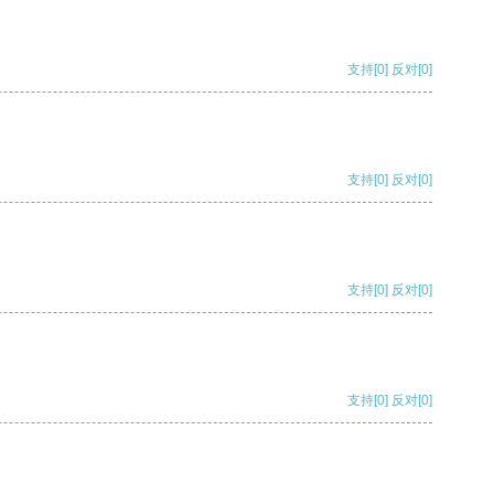
支持
[0]
反对
[0]
支持
[0]
反对
[0]
支持
[0]
反对
[0]
支持
[0]
反对
[0]