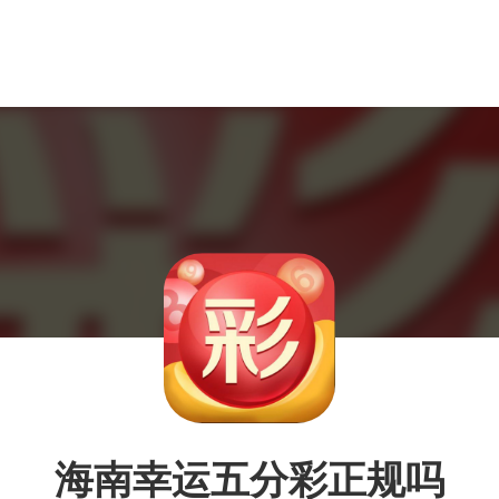
海南幸运五分彩正规吗