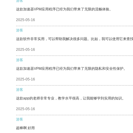
游客
这款加速器VPM应用程序已经为我们带来了无限的流畅体验。
2025-05-16
游客
这款软件非常实用，可以帮助我解决很多问题。比如，我可以使用它来查
2025-05-16
游客
这款加速器VPM应用程序已经为我们带来了无限的隐私和安全性保护。
2025-05-16
游客
这款app的老师非常专业，教学水平很高，让我能够学到实用的知识。
2025-05-16
游客
超棒啊 好用