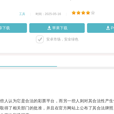
工具
|
时间：2025-05-16
|
卓下载
苹果下载
安卓市场，安全绿色
人认为它是合法的彩票平台，而另一些人则对其合法性产生
得了相关部门的批准，并且在官方网站上公布了其合法牌照