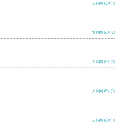
支持
[0]
反对
[0]
支持
[0]
反对
[0]
支持
[0]
反对
[0]
支持
[0]
反对
[0]
支持
[0]
反对
[0]