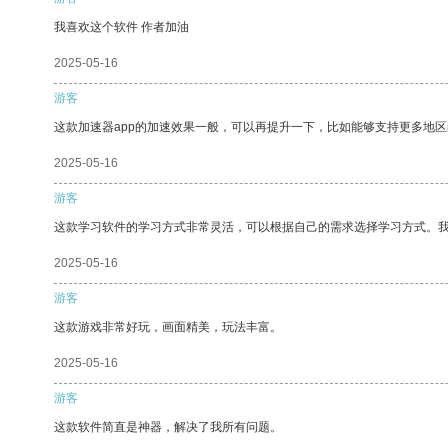
我喜欢这个软件 作者加油
2025-05-16
游客
这款加速器app的加速效果一般，可以再提升一下，比如能够支持更多地
2025-05-16
游客
这款学习软件的学习方式非常灵活，可以根据自己的需求选择学习方式。
2025-05-16
游客
这款游戏非常好玩，画面精美，玩法丰富。
2025-05-16
游客
这款软件简直是神器，解决了我所有问题。