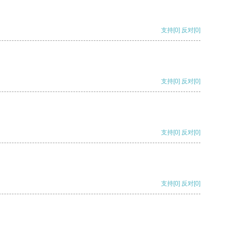
支持
[0]
反对
[0]
支持
[0]
反对
[0]
支持
[0]
反对
[0]
支持
[0]
反对
[0]