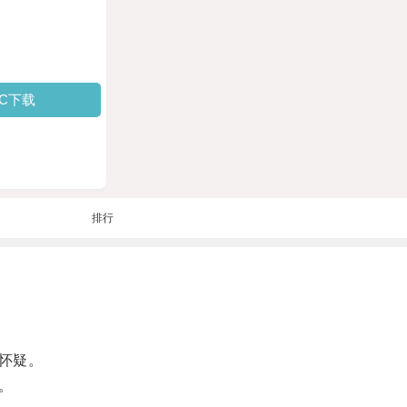
PC下载
排行
怀疑。
。