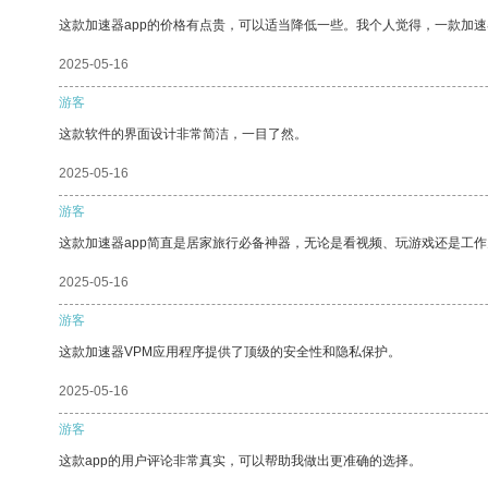
这款加速器app的价格有点贵，可以适当降低一些。我个人觉得，一款加速
2025-05-16
游客
这款软件的界面设计非常简洁，一目了然。
2025-05-16
游客
这款加速器app简直是居家旅行必备神器，无论是看视频、玩游戏还是工
2025-05-16
游客
这款加速器VPM应用程序提供了顶级的安全性和隐私保护。
2025-05-16
游客
这款app的用户评论非常真实，可以帮助我做出更准确的选择。