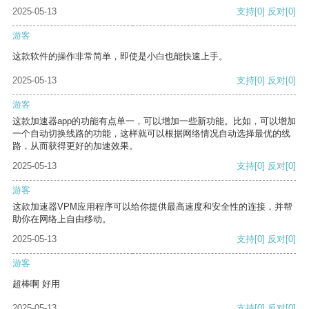
2025-05-13
支持
[0]
反对
[0]
游客
这款软件的操作非常简单，即使是小白也能快速上手。
2025-05-13
支持
[0]
反对
[0]
游客
这款加速器app的功能有点单一，可以增加一些新功能。比如，可以增加
一个自动切换线路的功能，这样就可以根据网络情况自动选择最优的线
路，从而获得更好的加速效果。
2025-05-13
支持
[0]
反对
[0]
游客
这款加速器VPM应用程序可以给你提供最高速度和安全性的连接，并帮
助你在网络上自由移动。
2025-05-13
支持
[0]
反对
[0]
游客
超棒啊 好用
2025-05-13
支持
[0]
反对
[0]