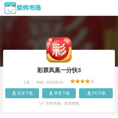
彩票凤凰一分快3
工具
|
时间：2025-05-13
|
安卓下载
苹果下载
PC下载
安卓市场，安全绿色