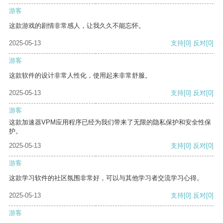
游客
这款游戏的剧情非常感人，让我久久不能忘怀。
2025-05-13
支持
[0]
反对
[0]
游客
这款软件的设计非常人性化，使用起来非常舒服。
2025-05-13
支持
[0]
反对
[0]
游客
这款加速器VPM应用程序已经为我们带来了无限的隐私保护和安全性保
护。
2025-05-13
支持
[0]
反对
[0]
游客
这款学习软件的社区氛围非常好，可以与其他学习者交流学习心得。
2025-05-13
支持
[0]
反对
[0]
游客