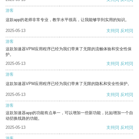
游客
这款app的老师非常专业，教学水平很高，让我能够学到实用的知识。
2025-05-13
支持
[0]
反对
[0]
游客
这款加速器VPM应用程序已经为我们带来了无限的流畅体验和安全性保
护。
2025-05-13
支持
[0]
反对
[0]
游客
这款加速器VPM应用程序已经为我们带来了无限的隐私和安全性保护。
2025-05-13
支持
[0]
反对
[0]
游客
这款加速器app的功能有点单一，可以增加一些新功能，比如增加一个自
动切换线路的功能。
2025-05-13
支持
[0]
反对
[0]
游客