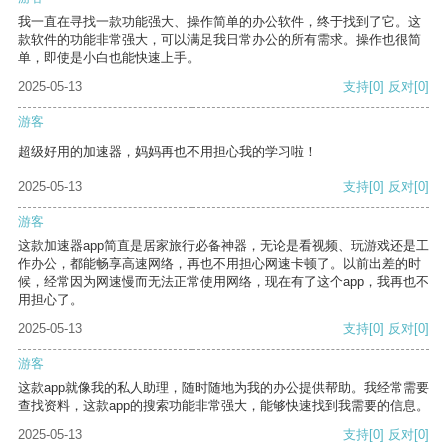
我一直在寻找一款功能强大、操作简单的办公软件，终于找到了它。这
款软件的功能非常强大，可以满足我日常办公的所有需求。操作也很简
单，即使是小白也能快速上手。
2025-05-13
支持
[0]
反对
[0]
游客
超级好用的加速器，妈妈再也不用担心我的学习啦！
2025-05-13
支持
[0]
反对
[0]
游客
这款加速器app简直是居家旅行必备神器，无论是看视频、玩游戏还是工
作办公，都能畅享高速网络，再也不用担心网速卡顿了。以前出差的时
候，经常因为网速慢而无法正常使用网络，现在有了这个app，我再也不
用担心了。
2025-05-13
支持
[0]
反对
[0]
游客
这款app就像我的私人助理，随时随地为我的办公提供帮助。我经常需要
查找资料，这款app的搜索功能非常强大，能够快速找到我需要的信息。
2025-05-13
支持
[0]
反对
[0]