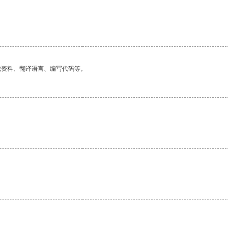
找资料、翻译语言、编写代码等。
。