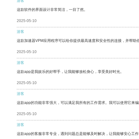
游客
这款软件的界面设计非常简洁，一目了然。
2025-05-10
游客
这款加速器VPM应用程序可以给你提供最高速度和安全性的连接，并帮助
2025-05-10
游客
这款app是我娱乐的好帮手，让我能够放松身心，享受美好时光。
2025-05-10
游客
这款app的功能非常强大，可以满足我所有的工作需求。我可以使用它来
2025-05-10
游客
这款app的客服非常专业，遇到问题总是能够及时解决，让我能够安心工作