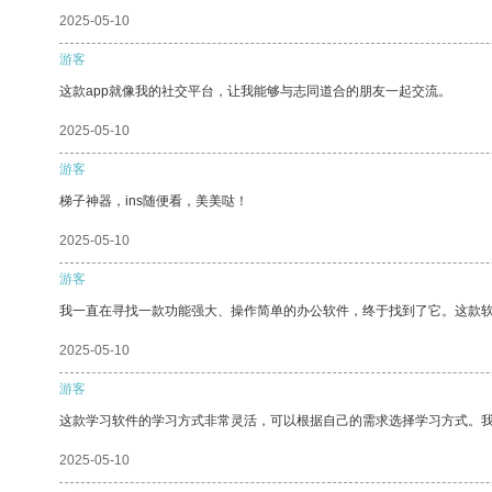
2025-05-10
游客
这款app就像我的社交平台，让我能够与志同道合的朋友一起交流。
2025-05-10
游客
梯子神器，ins随便看，美美哒！
2025-05-10
游客
我一直在寻找一款功能强大、操作简单的办公软件，终于找到了它。这款
2025-05-10
游客
这款学习软件的学习方式非常灵活，可以根据自己的需求选择学习方式。
2025-05-10