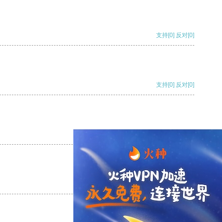
支持
[0]
反对
[0]
支持
[0]
反对
[0]
支持
[0]
反对
[0]
支持
[0]
反对
[0]