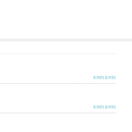
支持
[0]
反对
[0]
支持
[0]
反对
[0]