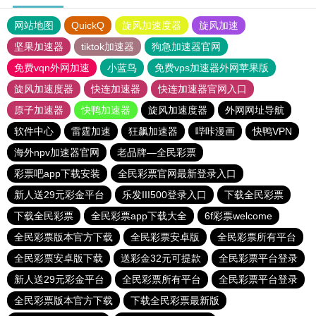
网站地图
QuickQ
旋风加速度器
旋风加速
坚果加速器
tiktok加速器
狗急加速器官网
免费vqn外网加速
小蓝鸟
免费vps加速器外网苹果版
旋风加速度器
快连加速器
快连加速器官网入口
原子加速器
快鸭加速器
旋风加速度器
外网网址导航
软件中心
雷霆加速
狂飙加速器
哔咔漫画
快鸭VPN
海外npv加速器官网
老品牌—全民彩票
彩票吧app下载安装
全民彩票官网最新登录入口
新人送29元彩金平台
乐发III500登录入口
下载全民彩票
下载全民彩票
全民彩票app下载大全
6f彩票welcome
全民彩票版本官方下载
全民彩票安卓版
全民彩票所有平台
全民彩票安卓版下载
送彩金32元可提款
全民彩票平台登录
新人送29元彩金平台
全民彩票所有平台
全民彩票平台登录
全民彩票版本官方下载
下载全民彩票最新版