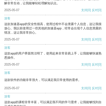
解非常生动，让我能够轻松理解知识点。
2025-05-07
支持
[0]
反对
[0]
游客
这款加速器app的安全性很高，使用过程中不会泄露个人信息，这让我很
放心。我以前使用过一些其他的加速器app，经常会出现个人信息泄露的
情况，这让我非常担心。
2025-05-07
支持
[0]
反对
[0]
游客
这款app的用户界面简洁明了，使用起来非常容易上手，让我能够快速熟
悉操作。
2025-05-07
支持
[0]
反对
[0]
游客
这款软件的功能非常强大，可以满足我日常使用的需求。
2025-05-07
支持
[0]
反对
[0]
游客
这款app的课程非常丰富，可以满足我不同的学习需求，让我能够找到自