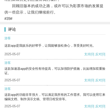
回顾旧版本的成功之路，或许可以为彩票市场的发展提
供一些启示，让我们继续前行。
#39#
评论
游客
这款app是我娱乐的好帮手，让我能够放松身心，享受美好时光。
2025-05-07
支持
[0]
反对
[0]
游客
这款加速器app的安全性有待提高，可以加强防护措施，比如增加双重验
证。
2025-05-07
支持
[0]
反对
[0]
游客
这款app的功能非常强大，可以满足我所有的工作需求。我可以使用它来
编辑文档、制作演示文稿、管理日程安排等。
2025-05-07
支持
[0]
反对
[0]