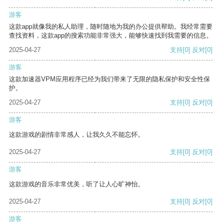
游客
这款app就像我的私人助理，随时随地为我的办公提供帮助。我经常需要
查找资料，这款app的搜索功能非常强大，能够快速找到我需要的信息。
2025-04-27
支持
[0]
反对
[0]
游客
这款加速器VPM应用程序已经为我们带来了无限的隐私保护和安全性保
护。
2025-04-27
支持
[0]
反对
[0]
游客
这款游戏的剧情非常感人，让我久久不能忘怀。
2025-04-27
支持
[0]
反对
[0]
游客
这款游戏的音乐非常优美，听了让人心旷神怡。
2025-04-27
支持
[0]
反对
[0]
游客