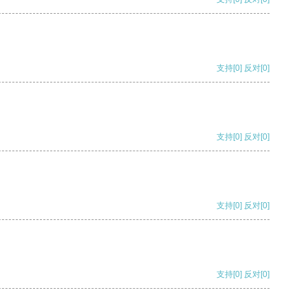
支持
[0]
反对
[0]
支持
[0]
反对
[0]
支持
[0]
反对
[0]
支持
[0]
反对
[0]