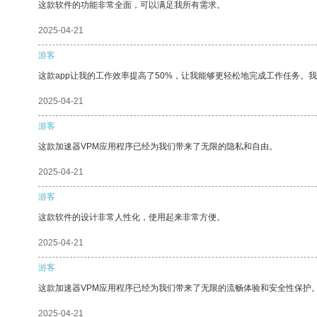
这款软件的功能非常全面，可以满足我所有需求。
2025-04-21
游客
这款app让我的工作效率提高了50%，让我能够更轻松地完成工作任务。
2025-04-21
游客
这款加速器VPM应用程序已经为我们带来了无限的隐私和自由。
2025-04-21
游客
这款软件的设计非常人性化，使用起来非常方便。
2025-04-21
游客
这款加速器VPM应用程序已经为我们带来了无限的流畅体验和安全性保护
2025-04-21