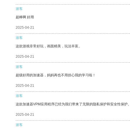
游客
超棒啊 好用
2025-04-21
游客
这款游戏非常好玩，画面精美，玩法丰富。
2025-04-21
游客
超级好用的加速器，妈妈再也不用担心我的学习啦！
2025-04-21
游客
这款加速器VPM应用程序已经为我们带来了无限的隐私保护和安全性保护
2025-04-21
游客