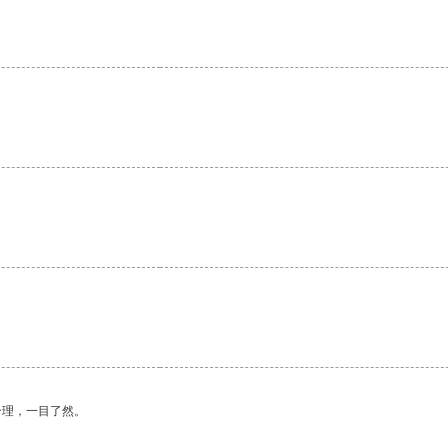
合理，一目了然。