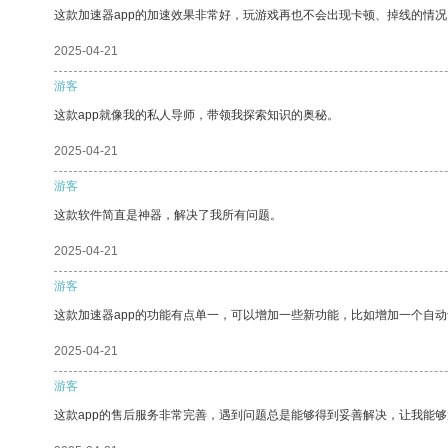
这款加速器app的加速效果非常好，玩游戏再也不会出现卡顿、掉线的情况
2025-04-21
游客
这款app就像我的私人导师，带领我探索知识的奥秘。
2025-04-21
游客
这款软件简直是神器，解决了我所有问题。
2025-04-21
游客
这款加速器app的功能有点单一，可以增加一些新功能，比如增加一个自
2025-04-21
游客
这款app的售后服务非常完善，遇到问题总是能够得到妥善解决，让我能