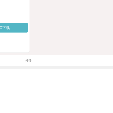
PC下载
排行