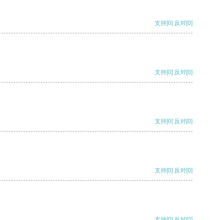
支持
[0]
反对
[0]
支持
[0]
反对
[0]
支持
[0]
反对
[0]
支持
[0]
反对
[0]
支持
[0]
反对
[0]