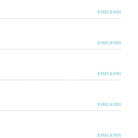
支持
[0]
反对
[0]
支持
[0]
反对
[0]
支持
[0]
反对
[0]
支持
[0]
反对
[0]
支持
[0]
反对
[0]