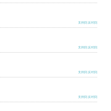
支持
[0]
反对
[0]
支持
[0]
反对
[0]
支持
[0]
反对
[0]
支持
[0]
反对
[0]