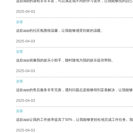
这款app的课程非常丰富，可以满足我不同的学习需求，让我能够找到自
2025-04-03
游客
这款app的社区氛围很温馨，让我能够感受到家的温暖。
2025-04-03
游客
这款app就像我的娱乐小助手，随时随地为我的娱乐提供帮助。
2025-04-03
游客
这款app的售后服务非常完善，遇到问题总是能够得到妥善解决，让我能
2025-04-03
游客
这款app让我的工作效率提高了50%，让我能够更轻松地完成工作任务。
2025-04-03