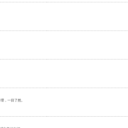
合理，一目了然。