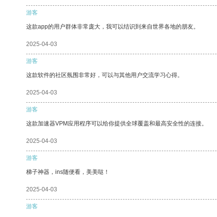
游客
这款app的用户群体非常庞大，我可以结识到来自世界各地的朋友。
2025-04-03
游客
这款软件的社区氛围非常好，可以与其他用户交流学习心得。
2025-04-03
游客
这款加速器VPM应用程序可以给你提供全球覆盖和最高安全性的连接。
2025-04-03
游客
梯子神器，ins随便看，美美哒！
2025-04-03
游客