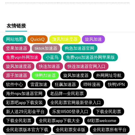
友情链接
网站地图
QuickQ
旋风加速度器
旋风加速
坚果加速器
tiktok加速器
狗急加速器官网
免费vqn外网加速
小蓝鸟
免费vps加速器外网苹果版
旋风加速度器
快连加速器
快连加速器官网入口
原子加速器
快鸭加速器
旋风加速度器
外网网址导航
软件中心
雷霆加速
狂飙加速器
哔咔漫画
快鸭VPN
海外npv加速器官网
老品牌—全民彩票
彩票吧app下载安装
全民彩票官网最新登录入口
新人送29元彩金平台
乐发III500登录入口
下载全民彩票
下载全民彩票
全民彩票app下载大全
6f彩票welcome
全民彩票版本官方下载
全民彩票安卓版
全民彩票所有平台