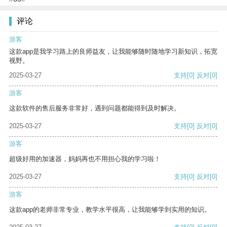
评论
游客
这款app是我学习路上的良师益友，让我能够随时随地学习新知识，拓宽
视野。
2025-03-27
支持
[0]
反对
[0]
游客
这款软件的售后服务非常好，遇到问题都能得到及时解决。
2025-03-27
支持
[0]
反对
[0]
游客
超级好用的加速器，妈妈再也不用担心我的学习啦！
2025-03-27
支持
[0]
反对
[0]
游客
这款app的老师非常专业，教学水平很高，让我能够学到实用的知识。