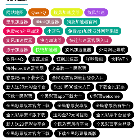
网站地图
QuickQ
旋风加速度器
旋风加速
坚果加速器
tiktok加速器
狗急加速器官网
免费vqn外网加速
小蓝鸟
免费vps加速器外网苹果版
旋风加速度器
快连加速器
快连加速器官网入口
原子加速器
快鸭加速器
旋风加速度器
外网网址导航
软件中心
雷霆加速
狂飙加速器
哔咔漫画
快鸭VPN
海外npv加速器官网
老品牌—全民彩票
彩票吧app下载安装
全民彩票官网最新登录入口
新人送29元彩金平台
乐发III500登录入口
下载全民彩票
下载全民彩票
全民彩票app下载大全
6f彩票welcome
全民彩票版本官方下载
全民彩票安卓版
全民彩票所有平台
全民彩票安卓版下载
送彩金32元可提款
全民彩票平台登录
新人送29元彩金平台
全民彩票所有平台
全民彩票平台登录
全民彩票版本官方下载
下载全民彩票最新版