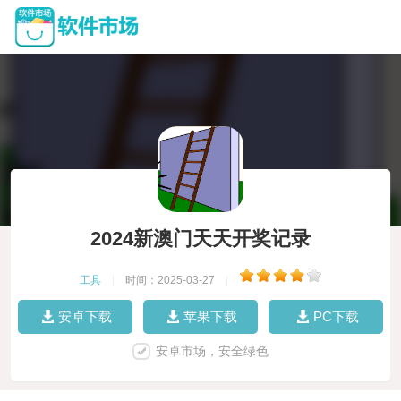
2024新澳门天天开奖记录
工具
|
时间：2025-03-27
|
安卓下载
苹果下载
PC下载
安卓市场，安全绿色