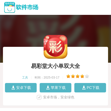
易彩堂大小单双大全
工具
|
时间：2025-03-17
|
安卓下载
苹果下载
PC下载
安卓市场，安全绿色