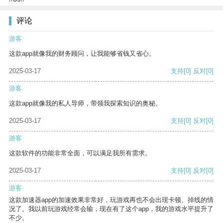
评论
游客
这款app就像我的财务顾问，让我能够省钱又省心。
2025-03-17
支持
[0]
反对
[0]
游客
这款app就像我的私人导师，带领我探索知识的奥秘。
2025-03-17
支持
[0]
反对
[0]
游客
这款软件的功能非常全面，可以满足我所有需求。
2025-03-17
支持
[0]
反对
[0]
游客
这款加速器app的加速效果非常好，玩游戏再也不会出现卡顿、掉线的情
况了。我以前玩游戏经常会输，现在有了这个app，我的游戏水平提升了
不少。