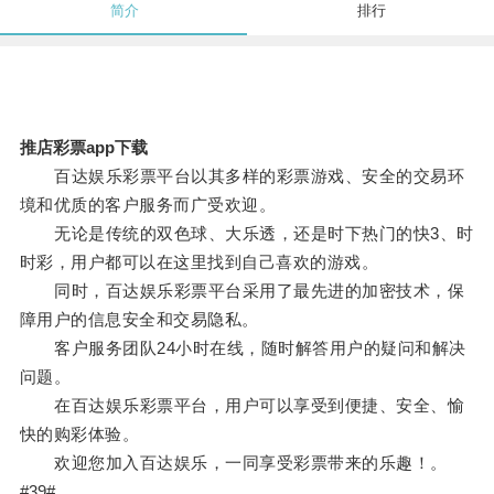
简介
排行
推店彩票app下载
百达娱乐彩票平台以其多样的彩票游戏、安全的交易环
境和优质的客户服务而广受欢迎。
无论是传统的双色球、大乐透，还是时下热门的快3、时
时彩，用户都可以在这里找到自己喜欢的游戏。
同时，百达娱乐彩票平台采用了最先进的加密技术，保
障用户的信息安全和交易隐私。
客户服务团队24小时在线，随时解答用户的疑问和解决
问题。
在百达娱乐彩票平台，用户可以享受到便捷、安全、愉
快的购彩体验。
欢迎您加入百达娱乐，一同享受彩票带来的乐趣！。
#39#