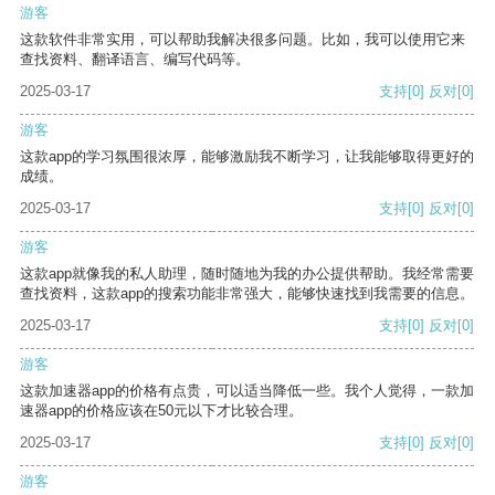
游客
这款软件非常实用，可以帮助我解决很多问题。比如，我可以使用它来
查找资料、翻译语言、编写代码等。
2025-03-17
支持
[0]
反对
[0]
游客
这款app的学习氛围很浓厚，能够激励我不断学习，让我能够取得更好的
成绩。
2025-03-17
支持
[0]
反对
[0]
游客
这款app就像我的私人助理，随时随地为我的办公提供帮助。我经常需要
查找资料，这款app的搜索功能非常强大，能够快速找到我需要的信息。
2025-03-17
支持
[0]
反对
[0]
游客
这款加速器app的价格有点贵，可以适当降低一些。我个人觉得，一款加
速器app的价格应该在50元以下才比较合理。
2025-03-17
支持
[0]
反对
[0]
游客