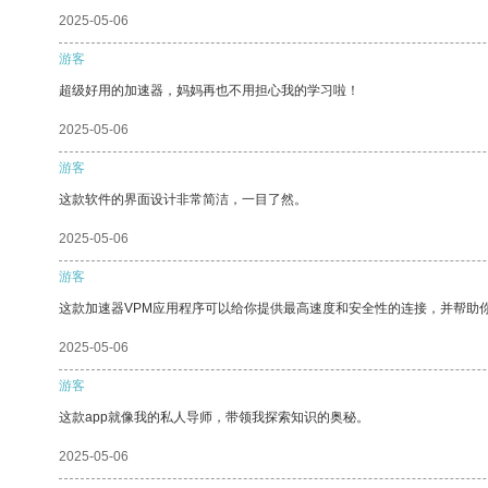
2025-05-06
游客
超级好用的加速器，妈妈再也不用担心我的学习啦！
2025-05-06
游客
这款软件的界面设计非常简洁，一目了然。
2025-05-06
游客
这款加速器VPM应用程序可以给你提供最高速度和安全性的连接，并帮助
2025-05-06
游客
这款app就像我的私人导师，带领我探索知识的奥秘。
2025-05-06