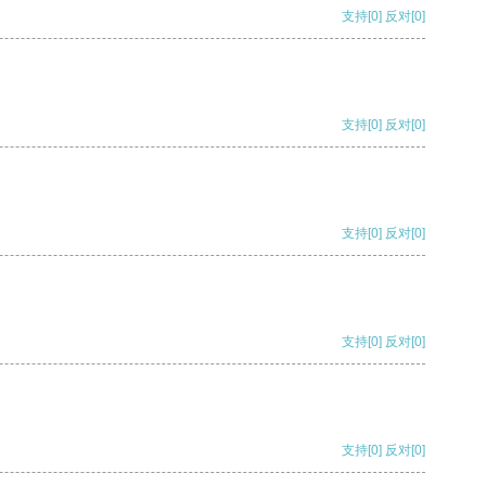
支持
[0]
反对
[0]
支持
[0]
反对
[0]
支持
[0]
反对
[0]
支持
[0]
反对
[0]
支持
[0]
反对
[0]