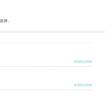
选择。
支持
[0]
反对
[0]
支持
[0]
反对
[0]