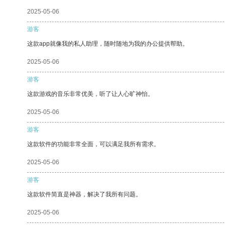
2025-05-06
游客
这款app就像我的私人助理，随时随地为我的办公提供帮助。
2025-05-06
游客
这款游戏的音乐非常优美，听了让人心旷神怡。
2025-05-06
游客
这款软件的功能非常全面，可以满足我所有需求。
2025-05-06
游客
这款软件简直是神器，解决了我所有问题。
2025-05-06