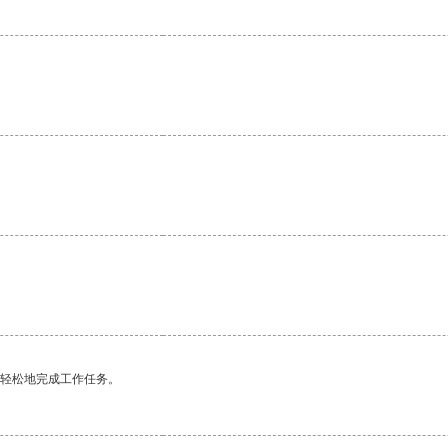
更轻松地完成工作任务。