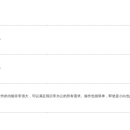
。
。
。
软件的功能非常强大，可以满足我日常办公的所有需求。操作也很简单，即使是小白也