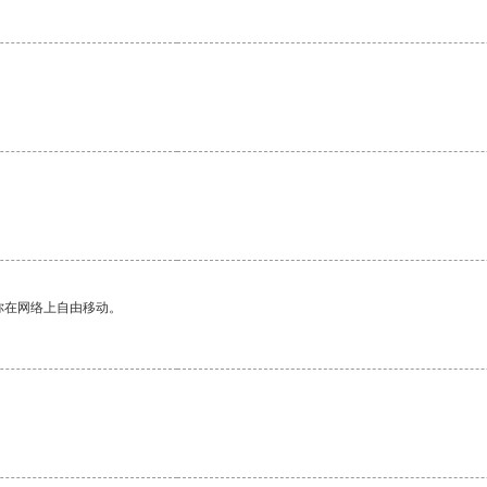
你在网络上自由移动。