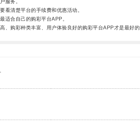
户服务。
要看清楚平台的手续费和优惠活动。
适合自己的购彩平台APP。
、购彩种类丰富、用户体验良好的购彩平台APP才是最好的
。