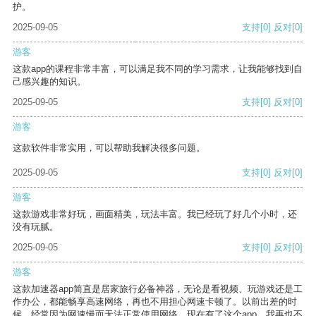
护。
2025-09-05
支持
[0]
反对
[0]
游客
这款app的课程非常丰富，可以满足我不同的学习需求，让我能够找到自
己感兴趣的知识。
2025-09-05
支持
[0]
反对
[0]
游客
这款软件非常实用，可以帮助我解决很多问题。
2025-09-05
支持
[0]
反对
[0]
游客
这款游戏非常好玩，画面精美，玩法丰富。我已经玩了好几个小时，还
没有玩腻。
2025-09-05
支持
[0]
反对
[0]
游客
这款加速器app简直是居家旅行必备神器，无论是看视频、玩游戏还是工
作办公，都能畅享高速网络，再也不用担心网速卡顿了。以前出差的时
候，经常因为网速慢而无法正常使用网络，现在有了这个app，我再也不