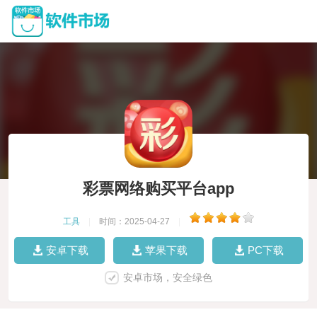
彩票网络购买平台app
工具
|
时间：2025-04-27
|
安卓下载
苹果下载
PC下载
安卓市场，安全绿色