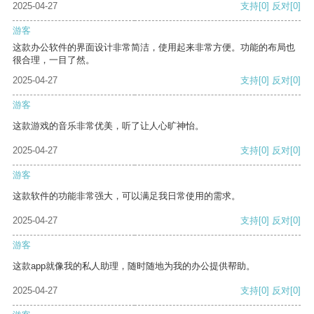
2025-04-27
支持
[0]
反对
[0]
游客
这款办公软件的界面设计非常简洁，使用起来非常方便。功能的布局也
很合理，一目了然。
2025-04-27
支持
[0]
反对
[0]
游客
这款游戏的音乐非常优美，听了让人心旷神怡。
2025-04-27
支持
[0]
反对
[0]
游客
这款软件的功能非常强大，可以满足我日常使用的需求。
2025-04-27
支持
[0]
反对
[0]
游客
这款app就像我的私人助理，随时随地为我的办公提供帮助。
2025-04-27
支持
[0]
反对
[0]