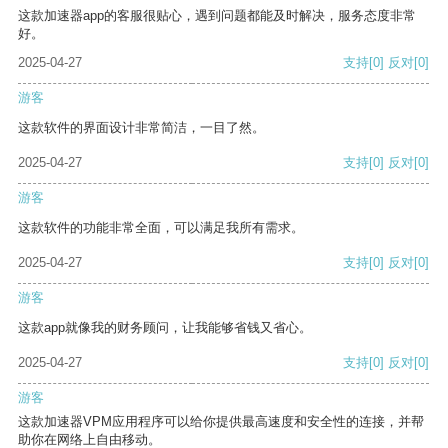
这款加速器app的客服很贴心，遇到问题都能及时解决，服务态度非常
好。
2025-04-27
支持
[0]
反对
[0]
游客
这款软件的界面设计非常简洁，一目了然。
2025-04-27
支持
[0]
反对
[0]
游客
这款软件的功能非常全面，可以满足我所有需求。
2025-04-27
支持
[0]
反对
[0]
游客
这款app就像我的财务顾问，让我能够省钱又省心。
2025-04-27
支持
[0]
反对
[0]
游客
这款加速器VPM应用程序可以给你提供最高速度和安全性的连接，并帮
助你在网络上自由移动。