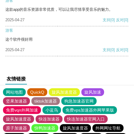
游客
这款app的音乐资源非常优质，可以让我尽情享受音乐的魅力。
2025-04-27
支持
[0]
反对
[0]
游客
这个软件很好用
2025-04-27
支持
[0]
反对
[0]
友情链接
网站地图
QuickQ
旋风加速度器
旋风加速
坚果加速器
tiktok加速器
狗急加速器官网
免费vqn外网加速
小蓝鸟
免费vps加速器外网苹果版
旋风加速度器
快连加速器
快连加速器官网入口
原子加速器
快鸭加速器
旋风加速度器
外网网址导航