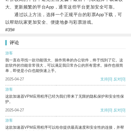
大、更新频繁的平台App，通常这些平台更加安全可靠。
通过以上方法，选择一个正规平台的彩票App下载，可
以帮助玩家更加安全、便捷地参与彩票游戏。
#39#
评论
游客
我一直在寻找一款功能强大、操作简单的办公软件，终于找到了它。这
款软件的功能非常强大，可以满足我日常办公的所有需求。操作也很简
单，即使是小白也能快速上手。
2025-04-27
支持
[0]
反对
[0]
游客
这款加速器VPM应用程序已经为我们带来了无限的隐私保护和安全性保
护。
2025-04-27
支持
[0]
反对
[0]
游客
这款加速器VPM应用程序可以给你提供最高速度和安全性的连接，并帮